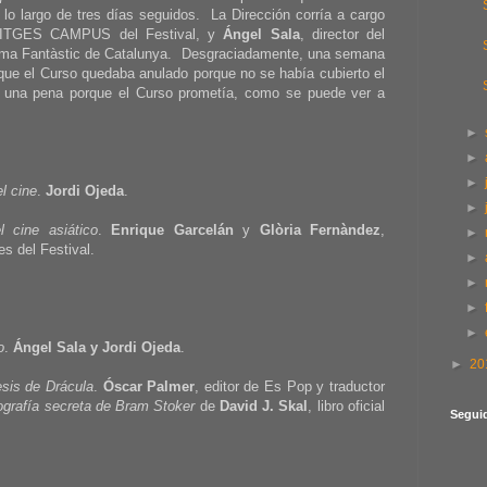
 lo largo de tres días seguidos. La Dirección corría a cargo
 SITGES CAMPUS del Festival, y
Ángel Sala
, director del
inema Fantàstic de Catalunya. Desgraciadamente, una semana
que el Curso quedaba anulado porque no se había cubierto el
 una pena porque el Curso prometía, como se puede ver a
►
►
►
l cine
.
Jordi Ojeda
.
►
 cine asiático
.
Enrique Garcelán
y
Glòria Fernàndez
,
►
s del Festival.
►
►
►
►
o
.
Ángel Sala y Jordi Ojeda
.
►
20
sis de Drácula
.
Óscar Palmer
, editor de Es Pop y traductor
iografía secreta de Bram Stoker
de
David J. Skal
, libro oficial
Segui