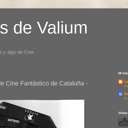
s de Valium
a y algo de Cine
Mi lis
de Cine Fantástico de Cataluña -
La
Pa
R
El
Vistas