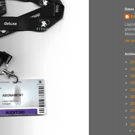
Datos
En
Lágrim
grande
Música
Ver to
Archiv
►
20
►
20
►
20
►
20
►
20
►
20
►
20
►
20
►
20
▼
20
►