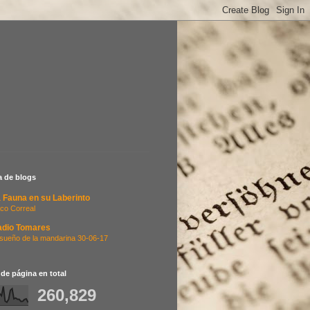
ta de blogs
 Fauna en su Laberinto
co Correal
adio Tomares
 sueño de la mandarina 30-06-17
 de página en total
260,829