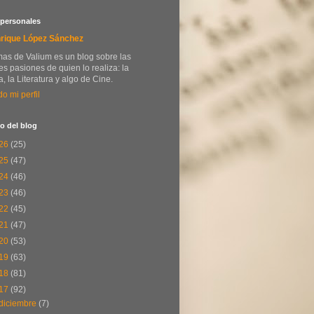
 personales
rique López Sánchez
as de Valium es un blog sobre las
s pasiones de quien lo realiza: la
, la Literatura y algo de Cine.
do mi perfil
o del blog
26
(25)
25
(47)
24
(46)
23
(46)
22
(45)
21
(47)
20
(53)
19
(63)
18
(81)
17
(92)
diciembre
(7)