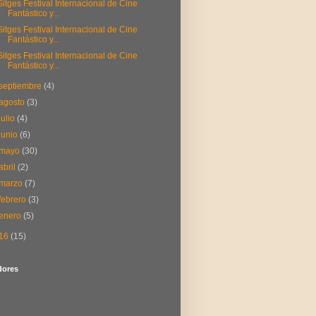
Sitges Festival Internacional de Cine
Fantástico y...
Sitges Festival Internacional de Cine
Fantástico y...
Sitges Festival Internacional de Cine
Fantástico y...
septiembre
(4)
agosto
(3)
julio
(4)
junio
(6)
mayo
(30)
abril
(2)
marzo
(7)
febrero
(3)
enero
(5)
16
(15)
dores