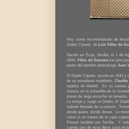
Hoy, como recomendación de lectura
Diablo Cojuelo
, de
Luis Vélez de Gu
Nacido en Écija, Sevilla, el 1 de 
1644,
Vélez de Guevara
fue princip
padre del también dramaturgo
Juan 
El Diablo Cojuelo
, escrita en 1641 y
de un estudiante madrileño,
Cleofás
tejados de Madrid. En su carrera 
huesos en la buhardilla de la vivie
pasen de largo escucha un lamento, 
La rompe y surge un Diablo,
El Diabl
haberle liberado de su prisión. Toma
donde quiera, donde desee. Le mostra
como si se tratara de la capa superi
Pasará también por Sevilla. Y todo 
cuenta uno de esos libros cuya lect