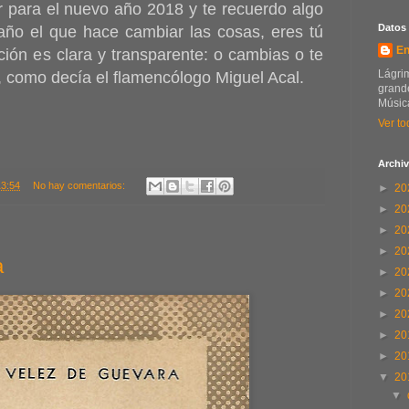
 para el nuevo año 2018 y te recuerdo algo
Datos
año el que hace cambiar las cosas, eres tú
En
ión es clara y transparente: o cambias o te
Lágrim
, como decía el flamencólogo Miguel Acal.
grande
Música
Ver to
Archiv
13:54
No hay comentarios:
►
20
►
20
►
20
►
20
a
►
20
►
20
►
20
►
20
►
20
▼
20
▼