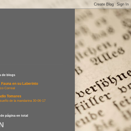
ta de blogs
 Fauna en su Laberinto
co Correal
adio Tomares
 sueño de la mandarina 30-06-17
 de página en total
N