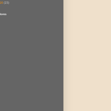
16
(15)
dores