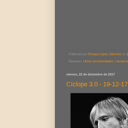
Publicado por
Enrique López Sánchez
en
Etiquetas:
Libros recomendados
,
Literatur
viernes, 22 de diciembre de 2017
Cíclope 3.0 - 19-12-17