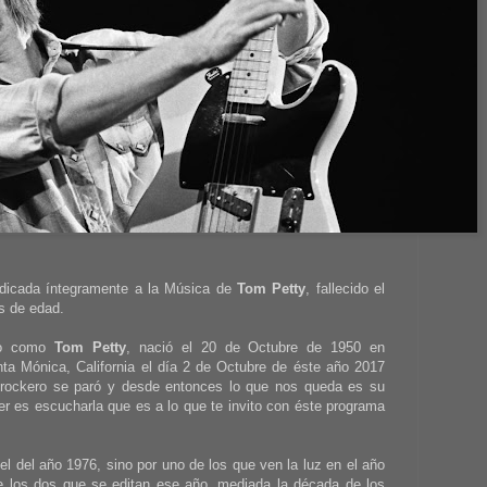
edicada íntegramente a la Música de
Tom Petty
, fallecido el
s de edad.
do como
Tom Petty
, nació el 20 de Octubre de 1950 en
anta Mónica, California el día 2 de Octubre de éste año 2017
rockero se paró y desde entonces lo que nos queda es su
 es escucharla que es a lo que te invito con éste programa
 del año 1976, sino por uno de los que ven la luz en el año
 los dos que se editan ese año, mediada la década de los