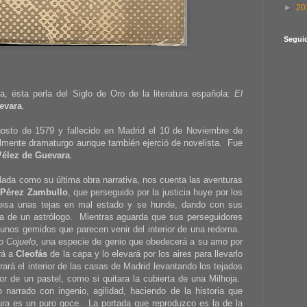
►
20
Segui
, ésta perla del Siglo de Oro de la literatura española:
El
evara
.
Agosto de 1579 y fallecido en Madrid el 10 de Noviembre de
almente dramaturgo aunque también ejerció de novelista. Fue
Vélez de Guevara
.
 dada como su última obra narrativa, nos cuenta las aventuras
 Pérez Zambullo
, que perseguido por la justicia huye por los
pisa unas tejas en mal estado y se hunde, dando con sus
nda de un astrólogo. Mientras aguarda que sus perseguidores
unos gemidos que parecen venir del interior de una redoma.
o Cojuelo
, una especie de genio que obedecerá a su amo por
rá a
Cleofás
de la capa y lo elevará por los aires para llevarlo
rá el interior de las casas de Madrid levantando los tejados
or de un pastel, como si quitara la cubierta de una Milhoja.
narrado con ingenio, agilidad, haciendo de la historia que
ura es un puro goce. La portada que reproduzco es la de la