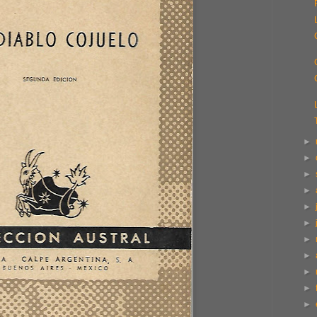
►
►
►
►
►
►
►
►
►
►
►