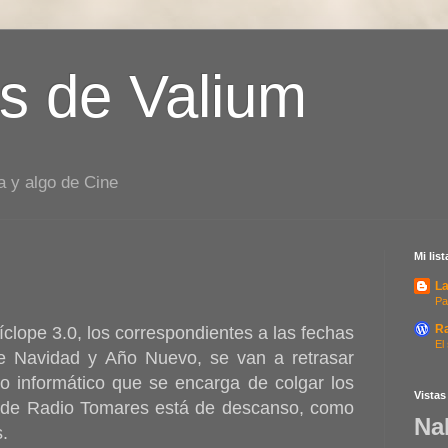
s de Valium
a y algo de Cine
Mi lis
La
Pa
R
clope 3.0, los correspondientes a las fechas
El
de Navidad y Año Nuevo, se van a retrasar
o informático que se encarga de colgar los
Vistas
b de Radio Tomares está de descanso, como
Na
.