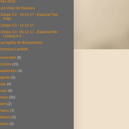
Feliz 2018
Luis Vélez de Guevara
Cíclope 3.0 - 19-12-17 - Especial Tom
Petty
Cíclope 3.0 - 12-12-17
Cíclope 3.0 - 05-12-17 - Especial Arto
Lindsay # 4...
Las vigilias de Bonaventura
Tommaso Landolfi
noviembre
(6)
octubre
(15)
septiembre
(4)
agosto
(3)
julio
(4)
junio
(6)
mayo
(30)
abril
(2)
marzo
(7)
febrero
(3)
enero
(5)