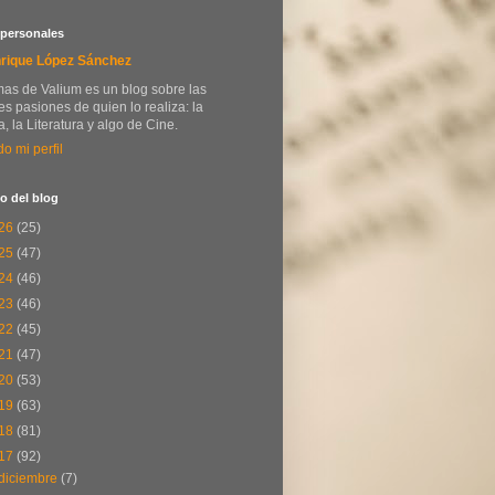
 personales
rique López Sánchez
as de Valium es un blog sobre las
s pasiones de quien lo realiza: la
, la Literatura y algo de Cine.
do mi perfil
o del blog
26
(25)
25
(47)
24
(46)
23
(46)
22
(45)
21
(47)
20
(53)
19
(63)
18
(81)
17
(92)
diciembre
(7)