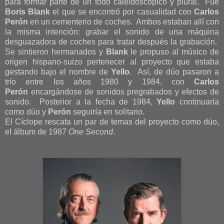
para formar parte de un todo caleidoscópico y plural. Fue
Boris Blank
el que se encontró por casualidad con
Carlos
Perón
en un cementerio de coches. Ambos estaban allí con
la misma intención: grabar el sonido de una máquina
desguazadora de coches para tratar después la grabación.
Se sintieron hermanados y
Blank
le propuso al músico de
origen hispano-suizo pertenecer al proyecto que estaba
gestando bajo el nombre de
Yello
. Así, de dúo pasaron a
trío entre los años 1980 y 1984, con
Carlos
Perón
encargándose de sonidos pregrabados y efectos de
sonido. Posterior a la fecha de 1984,
Yello
continuaría
como dúo y
Perón
seguiría en solitario.
El Cíclope rescata un par de temas del proyecto como dúo,
el álbum de 1987
One Second
.