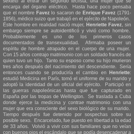
sexteto al entrar un segundo teclista, una mujer que se
encarga del órgano eléctrico. Hasta hace poco pensaba
que el nombre
Favez
lo sacaron de
Enrique Favez
(1791-
1856), médico suizo que trabajó en el ejército de Napoleón.
Éste hombre en realidad nació mujer,
Henriette Favez
, sin
embargo siempre se autoidentificó y vivió como hombre.
Probablemente es uno de los primeros casos
documentados de transexualidad. Afirmaba poseer un
espíritu de hombre atrapado en el cuerpo de una mujer.
Con 15 años contrajo matrimonio con un soldado francés de
quien tuvo un hijo. Tanto su esposo como su hijo murieron
tres años después del nacimiento del descendiente. Sería
entonces cuando se produciría el cambio en
Henriette
:
estudió Medicina en París, tomó el uniforme de su marido y
adoptó la identidad de un oficial del ejército. Participó en
las guerras napoleónicas hasta que fue capturado en
España por las tropas de Wellington. Se traslada a Cuba
donde ejerce la medicina y contrae matrimonio con una
mujer que era consciente del sexo biológico de su marido.
Tiempo después fue detenido por sospechas sobre su
posible sexo. Encarcelado, fue puesto en libertad a la edad
de 33 años. Volvió a vivir con sus familiares que no veían
con buenos ojos el escándalo que se podía desencadenar a