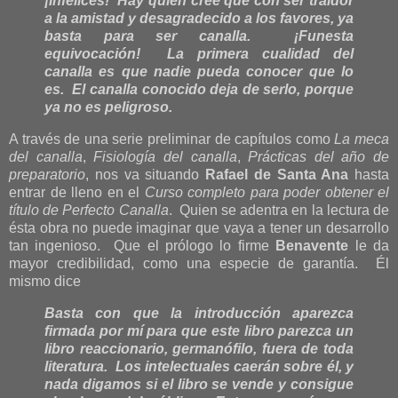
¡Infelices! Hay quien cree que con ser traidor
a la amistad y desagradecido a los favores, ya
basta para ser canalla. ¡Funesta
equivocación! La primera cualidad del
canalla es que nadie pueda conocer que lo
es. El canalla conocido deja de serlo, porque
ya no es peligroso.
A través de una serie preliminar de capítulos como
La meca
del canalla
,
Fisiología del canalla
,
Prácticas del año de
preparatorio
, nos va situando
Rafael de Santa Ana
hasta
entrar de lleno en el
Curso completo para poder obtener el
título de Perfecto Canalla
. Quien se adentra en la lectura de
ésta obra no puede imaginar que vaya a tener un desarrollo
tan ingenioso. Que el prólogo lo firme
Benavente
le da
mayor credibilidad, como una especie de garantía. Él
mismo dice
Basta con que la introducción aparezca
firmada por mí para que este libro parezca un
libro reaccionario, germanófilo, fuera de toda
literatura. Los intelectuales caerán sobre él, y
nada digamos si el libro se vende y consigue