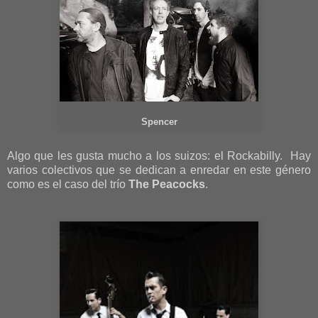
Spencer
Algo que les gusta mucho a los suizos: el Rockabilly. Hay
varios colectivos que se dedican a enredar en este género
como es el caso del trío
The Peacocks
.