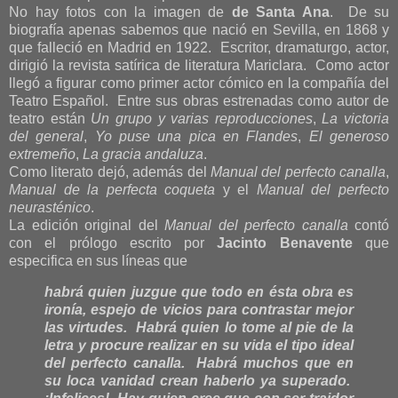
No hay fotos con la imagen de
de Santa Ana
. De su
biografía apenas sabemos que nació en Sevilla, en 1868 y
que falleció en Madrid en 1922. Escritor, dramaturgo, actor,
dirigió la revista satírica de literatura Mariclara. Como actor
llegó a figurar como primer actor cómico en la compañía del
Teatro Español. Entre sus obras estrenadas como autor de
teatro están
Un grupo y varias reproducciones
,
La victoria
del general
,
Yo puse una pica en Flandes
,
El generoso
extremeño
,
La gracia andaluza
.
Como literato dejó, además del
Manual del perfecto canalla
,
Manual de la perfecta coqueta
y el
Manual del perfecto
neurasténico
.
La edición original del
Manual del perfecto canalla
contó
con el prólogo escrito por
Jacinto Benavente
que
especifica en sus líneas que
habrá quien juzgue que todo en ésta obra es
ironía, espejo de vicios para contrastar mejor
las virtudes. Habrá quien lo tome al pie de la
letra y procure realizar en su vida el tipo ideal
del perfecto canalla. Habrá muchos que en
su loca vanidad crean haberlo ya superado.