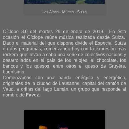
Los Alpes - Mürren - Suiza
Cíclope 3.0 del martes 29 de enero de 2019. En ésta
ocasión el Cíclope reúne música realizada desde Suiza.
Dado el material del que dispone divide el Especial Suiza
en dos programas, comenzando hoy con la expresión más
rockera que llevan a cabo una serie de colectivos nacidos y
desarrollados en el país de los relojes, el chocolate, los
bancos y los quesos, entre otros el queso de Gruyère,
buenísimo.
Comenzamos con una banda enérgica y energética,
originales de la ciudad de Lausanne, capital del cantón de
Vaud, a orillas del lago Lemán, un grupo que responde al
nombre de
Favez
.