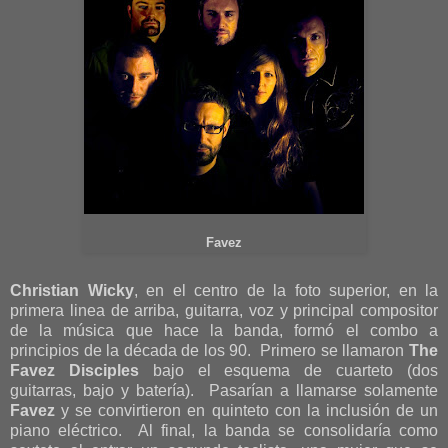
Favez
Christian Wicky
, en el centro de la foto superior, en la
primera linea de arriba, guitarra, voz y principal compositor
de la música que hace la banda, formó el combo a
principios de la década de los 90. Primero se llamaron
The
Favez Disciples
bajo el esquema de cuarteto (dos
guitarras, bajo y batería). Pasarían a llamarse solamente
Favez
y se convirtieron en quinteto con la inclusión de un
piano eléctrico. Al final, la banda se consolidaría como