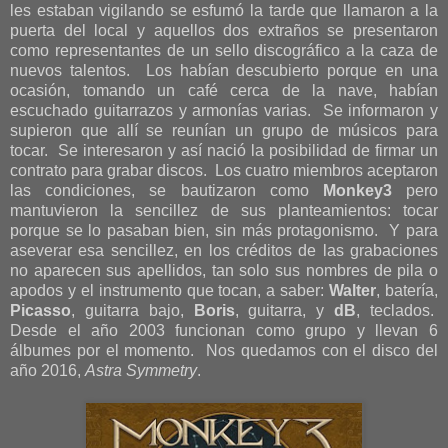
les estaban vigilando se esfumó la tarde que llamaron a la
puerta del local y aquellos dos extraños se presentaron
como representantes de un sello discográfico a la caza de
nuevos talentos. Los habían descubierto porque en una
ocasión, tomando un café cerca de la nave, habían
escuchado guitarrazos y armonías varias. Se informaron y
supieron que allí se reunían un grupo de músicos para
tocar. Se interesaron y así nació la posibilidad de firmar un
contrato para grabar discos. Los cuatro miembros aceptaron
las condiciones, se bautizaron como
Monkey3
pero
mantuvieron la sencillez de sus planteamientos: tocar
porque se lo pasaban bien, sin más protagonismo. Y para
aseverar esa sencillez, en los créditos de las grabaciones
no aparecen sus apellidos, tan solo sus nombres de pila o
apodos y el instrumento que tocan, a saber:
Walter
, batería,
Picasso
, guitarra bajo,
Boris
, guitarra, y
dB
, teclados.
Desde el año 2003 funcionan como grupo y llevan 6
álbumes por el momento. Nos quedamos con el disco del
año 2016,
Astra Symmetry
.