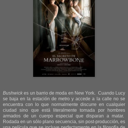
Bushwick
es un barrio de moda en New York. Cuando Lucy
se baja en la estación de metro y accede a la calle no se
encuentra con lo que normalmente discurre en cualquier
ciudad sino que está literalmente tomada por hombres
armados de un cuerpo especial que disparan a matar.
Rodada en un sólo plano secuencia, sin post-producción, es
una película que se incluye perfectamente en la filosofía de