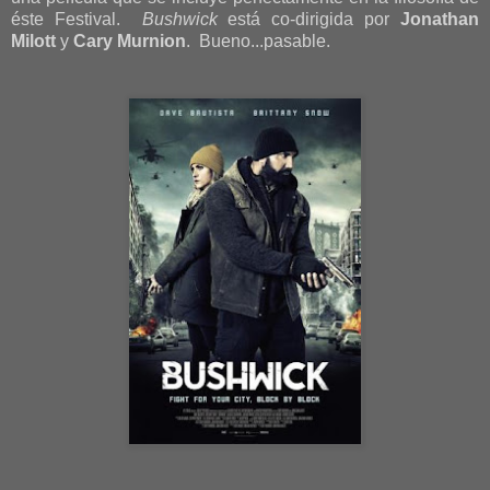
éste Festival.
Bushwick
está co-dirigida por
Jonathan
Milott
y
Cary Murnion
. Bueno...pasable.