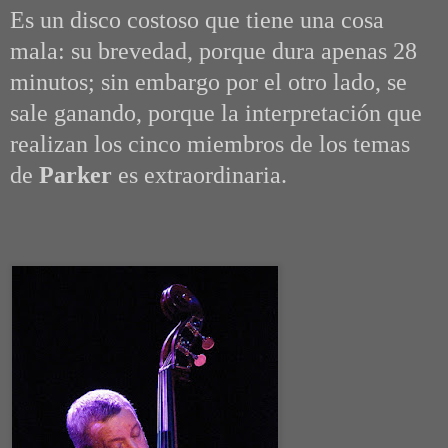
Es un disco costoso que tiene una cosa
mala: su brevedad, porque dura apenas 28
minutos; sin embargo por el otro lado, se
sale ganando, porque la interpretación que
realizan los cinco miembros de los temas
de
Parker
es extraordinaria.