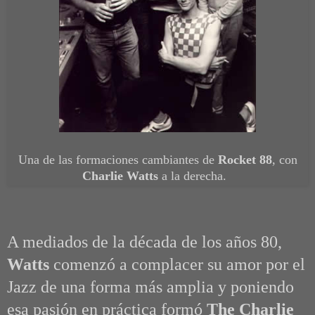
Una de las formaciones cambiantes de
Rocket 88
, con
Charlie Watts
a la derecha.
A mediados de la década de los años 80,
Watts
comenzó a complacer su amor por el
Jazz de una forma más amplia y poniendo
esa pasión en práctica formó
The Charlie