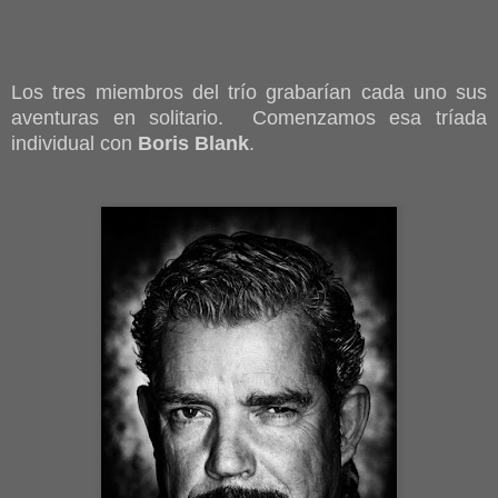
Los tres miembros del trío grabarían cada uno sus
aventuras en solitario. Comenzamos esa tríada
individual con
Boris Blank
.