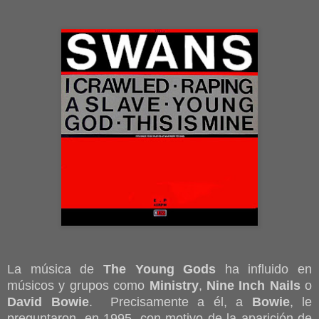
La música de
The Young Gods
ha influido en
músicos y grupos como
Ministry
,
Nine Inch Nails
o
David Bowie
. Precisamente a él, a
Bowie
, le
preguntaron, en 1995, con motivo de la aparición de