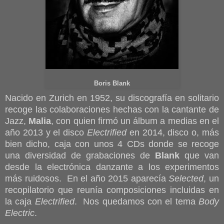
Boris Blank
Nacido en Zurich en 1952, su discografía en solitario
recoge las colaboraciones hechas con la cantante de
Jazz,
Malia
, con quien firmó un álbum a medias en el
año 2013 y el disco
Electrified
en 2014, disco o, más
bien dicho, caja con unos 4 CDs donde se recoge
una diversidad de grabaciones de
Blank
que van
desde la electrónica danzante a los experimentos
más ruidosos. En el año 2015 aparecía
Selected
, un
recopilatorio que reunía composiciones incluidas en
la caja
Electrified
. Nos quedamos con el tema
Body
Electric
.