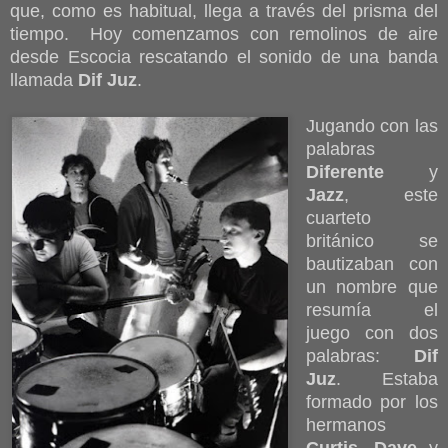
que, como es habitual, llega a través del prisma del
tiempo. Hoy comenzamos con remolinos de aire
desde Escocia rescatando el sonido de una banda
llamada
Dif Juz
.
Jugando con las
palabras
Diferente
y
Jazz
, este
cuarteto
británico se
bautizaban con
un nombre que
resumía el
juego con dos
palabras:
Dif
Juz
. Estaba
formado por los
hermanos