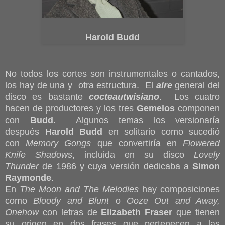
Harold Budd
No todos los cortes son instrumentales o cantados,
los hay de una y otra estructura. El
aire
general del
disco es bastante
cocteautwisiano
. Los cuatro
hacen de productores y los tres
Gemelos
componen
con
Budd
. Algunos temas los versionaría
después
Harold Budd
en solitario como sucedió
con
Memory Gongs
que convertiría en
Flowered
Knife Shadows
, incluida en su disco
Lovely
Thunder
de 1986 y cuya versión dedicaba a
Simon
Raymonde
.
En
The Moon and The Melodies
hay composiciones
como
Bloody and Blunt
o
Ooze Out and Away,
Onehow
con letras de
Elizabeth Fraser
que tienen
su origen en dos frases que pertenecen a las