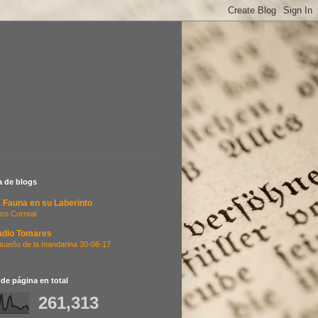
ta de blogs
 Fauna en su Laberinto
co Correal
adio Tomares
 sueño de la mandarina 30-06-17
 de página en total
261,313