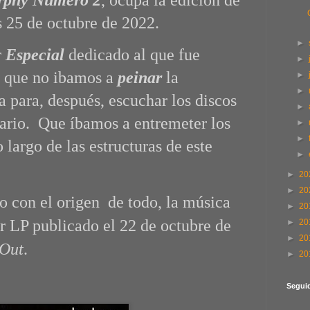
urphy Número 2
, ocupa la edición de
s 25 de octubre de 2022.
►
r
Especial
dedicado al que fue
►
, que no ibamos a
peinar
la
►
►
a para, después, escuchar los discos
►
tario. Que íbamos a entremeter los
►
►
 largo de las estructuras de este
►
►
20
►
20
con el origen de todo, la música
►
20
er LP publicado el 22 de octubre de
►
20
►
20
 Out
.
►
20
Segui