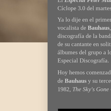
El
Especial Peter M
Cíclope 3.0 del marte
Ya lo dije en el prime
vocalista de
Bauhaus
discografía de la band
de su cantante en soli
álbumes del grupo a lo
Especial Discografía.
H
oy hemos comenzado 
de
Bauhaus
y su terc
1982,
The Sky's Gone