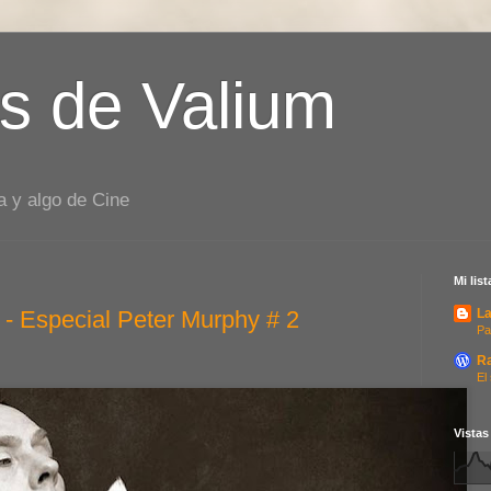
s de Valium
a y algo de Cine
Mi lis
 - Especial Peter Murphy # 2
La
Pa
R
El
Vistas