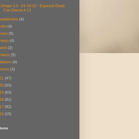
Cíclope 3.0 - 04-10-22 - Especial Dead
Can Dance # 13
septiembre
(4)
julio
(4)
junio
(5)
mayo
(4)
abril
(3)
marzo
(5)
febrero
(4)
enero
(3)
21
(47)
20
(53)
19
(63)
18
(81)
17
(92)
16
(15)
dores