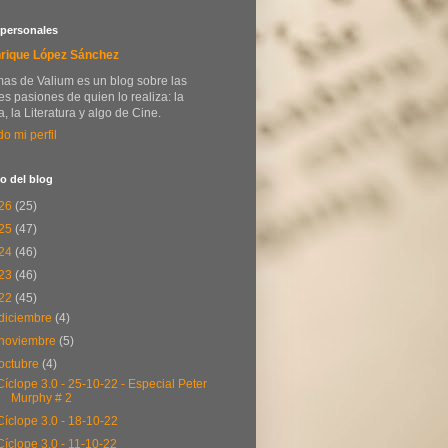
 personales
rique López Sánchez
as de Valium es un blog sobre las
s pasiones de quien lo realiza: la
, la Literatura y algo de Cine.
do mi perfil
o del blog
26
(25)
25
(47)
24
(46)
23
(46)
22
(45)
diciembre
(4)
noviembre
(5)
octubre
(4)
Cíclope 3.0 - 25-10-22 - Especial Peter
Murphy # 2
Cíclope 3.0 - 18-10-22
Cíclope 3.0 - 11-10-22