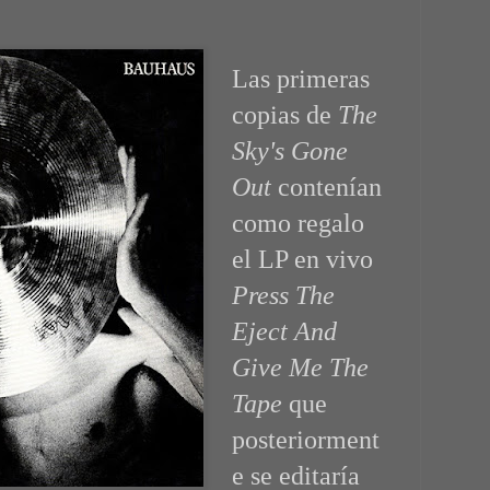
Las primeras
copias de
The
Sky's Gone
Out
contenían
como regalo
el LP en vivo
Press The
Eject And
Give Me The
Tape
que
posteriorment
e se editaría