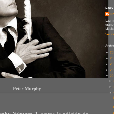
Datos
En
Lágrim
grande
Música
Ver to
Archiv
►
20
►
20
►
20
►
20
▼
20
►
►
Peter Murphy
▼