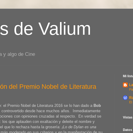
s de Valium
a y algo de Cine
Mi lis
ión del Premio Nobel de Literatura
La
Pa
R
El
e: el Premio Nobel de Literatura 2016 se lo han dado a
Bob
s controvertido desde hace muchos años. Inmediatamente
pciones con opiniones cruzadas al respecto. En verdad se
Vistas
 los que aplauden con exaltación y deleite el nombre y
 el que lo rechaza hasta la grosería:
¡Lo de Dylan es una
Datos
 más moderado en sus criterios y en la manifestación de su