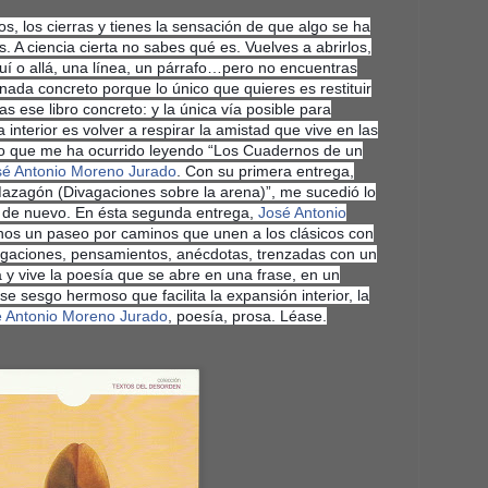
los, los cierras y tienes la sensación de que algo se ha
 A ciencia cierta no sabes qué es. Vuelves a abrirlos,
quí o allá, una línea, un párrafo…pero no encuentras
ada concreto porque lo único que quieres es restituir
as ese libro concreto: y la única vía posible para
 int
erior es volver a respirar la amistad que vive en las
lo que me ha ocurrido leyendo “Los Cuadernos de un
sé Antonio Moreno Jurado
. Con su primera entrega,
azagón (Divagaciones sobre la arena)”, me sucedió lo
 de nuevo. En ésta segunda entrega,
José Antonio
nos un paseo por caminos que unen a los clásicos con
vagaciones, pensamientos, anécdotas, trenzadas con un
a y vive la poesía que se abre en una frase, en un
se sesgo hermoso que facilita la expansión interior, la
 Antonio Moreno Jurado
, poesía, prosa. Léase.