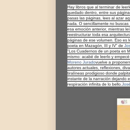
Hay libros que al terminar de leer
quedado dentro, entre sus páginas.
pasas las páginas, lees al azar a
nada. O sencillamente no buscas n
esa emoción anterior, mientras leí
reestructurar toda esa arquitectura
páginas de ese volumen. Eso es 
poeta en Mazagón, III y IV” de
Jo
“Los Cuadernos de un poeta en M
mismo: acabé de leerlo y empecé
Moreno Jurado
vuelve a proponer
autores actuales, reflexiones, di
tiralíneas prodigioso donde palpit
instante de la narración dejando e
respiración infinita de lo bello.
José