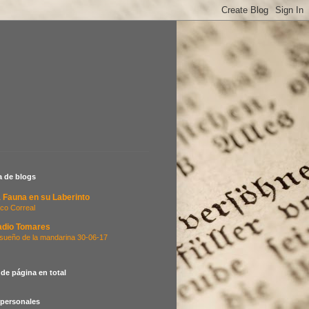
ta de blogs
 Fauna en su Laberinto
co Correal
adio Tomares
 sueño de la mandarina 30-06-17
 de página en total
 personales