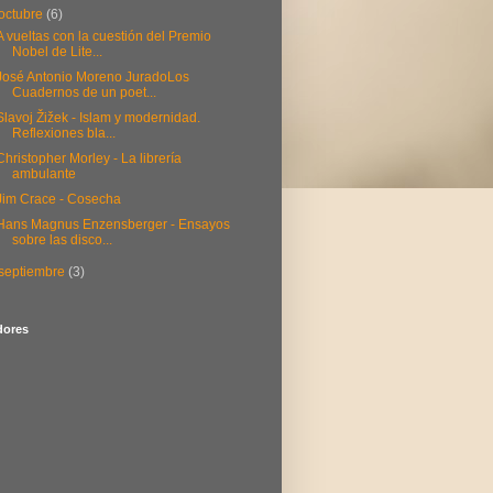
octubre
(6)
A vueltas con la cuestión del Premio
Nobel de Lite...
José Antonio Moreno JuradoLos
Cuadernos de un poet...
Slavoj Žižek - Islam y modernidad.
Reflexiones bla...
Christopher Morley - La librería
ambulante
Jim Crace - Cosecha
Hans Magnus Enzensberger - Ensayos
sobre las disco...
septiembre
(3)
dores