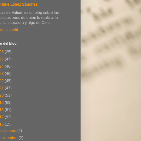
rique López Sánchez
as de Valium es un blog sobre las
s pasiones de quien lo realiza: la
, la Literatura y algo de Cine.
do mi perfil
o del blog
26
(25)
25
(47)
24
(46)
23
(46)
22
(45)
21
(47)
20
(53)
19
(63)
18
(81)
17
(92)
16
(15)
diciembre
(4)
noviembre
(2)