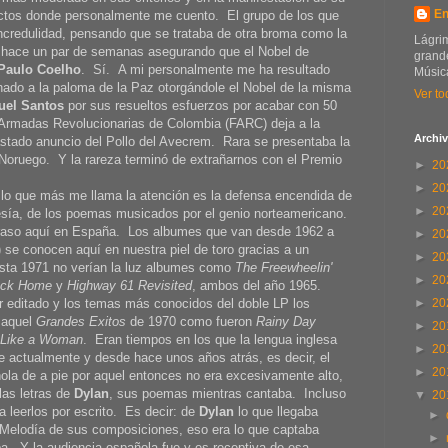
En
actos donde personalmente me cuento. El grupo de los que
 incredulidad, pensando que se trataba de otra broma como la
Lágrim
es hace un par de semanas asegurando que el Nobel de
grande
Paulo Coelho
. Sí. A mi personalmente me ha resultado
Música
nado a la paloma de la Paz otorgándole el Nobel de la misma
Ver to
uel Santos
por sus resueltos esfuerzos por acabar con 50
s Armadas Revolucionarias de Colombia (FARC) deja a la
Archiv
astado anuncio del Pollo del Avecrem. Rara se presentaba la
oruego. Y la rareza terminó de extrañarnos con el Premio
►
20
►
20
 lo que más me llama la atención es la defensa encendida de
►
20
sía, de los poemas musicados por el genio norteamericano.
etraso aquí en España. Los albumes que van desde 1962 a
►
20
) se conocen aquí en nuestra piel de toro gracias a un
►
20
sta 1971 no verían la luz albumes como
The Freewheelin'
►
20
Back Home
y
Highway 61 Revisited
, ambos del año 1965.
r editado y los temas más conocidos del doble LP los
►
20
 aquel
Grandes Exitos
de 1970 como fueron
Rainy Day
►
20
 Like a Woman
. Eran tiempos en los que la lengua inglesa
►
20
 actualmente y desde hace unos años atrás, es decir, el
►
20
ñola de a pie por aquel entonces no era excesivamente alto,
las letras de
Dylan
, sus poemas mientras cantaba. Incluso
▼
20
leerlos por escrito. Es decir: de
Dylan
lo que llegaba
►
Melodía de sus composiciones, eso era lo que captaba
►
a. Y la audiencia española fue y es receptiva de esa