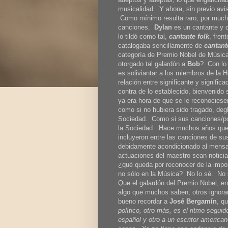
musicalidad. Y ahora, sin previo avi
Como mínimo resulta raro, por much
canciones.
Dylan
es un cantante y c
lo tildó como tal,
cantante folk
, fren
catalogaba sencillamente de
cantant
categoría de Premio Nobel de Música
otorgado tal galardón a
Bob
? Con lo 
es soliviantar a los miembros de la 
relación entre significante y signifi
contra de lo establecido, bienvenido
ya era hora de que se le reconociese
como si no hubiera sido tragado, degl
Sociedad. Como si sus canciones/poe
la Sociedad. Hace muchos años que 
incluyeron entre las canciones de su
debidamente acondicionado al mensaje
actuaciones del maestro sean noticia
¿qué queda por reconocer de la impor
no sólo en la Música? No lo sé. No s
Que el galardón del Premio Nobel, en 
algo que muchos saben, otros ignora
bueno recordar a
José Bergamín
, q
político, otro más, es el ritmo segui
español y otro a un escritor america