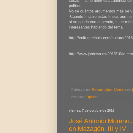
cosas. Ya no tiene esa cadencia de
político.
No sé cuántos argumentos más se van
Cuando finalizo estas líneas aún no 
si se queda con el premio, si se reti
interesantes hablando del tema.
http://cultura.elpais.com/cultura/20
http://www.jotdown.es/2016/10/la-reto
Publicado por
Enrique López Sánchez
en
Etiquetas:
Opinión
viernes, 7 de octubre de 2016
José Antonio Moreno 
en Mazagón, III y IV