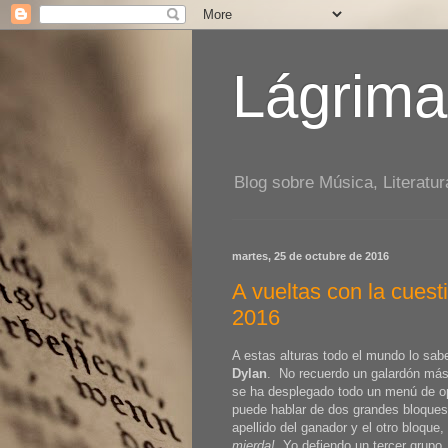
Lágrima
Blog sobre Música, Literatur
martes, 25 de octubre de 2016
A vueltas con la cuest
2016
A estas alturas todo el mundo lo sab
Dylan
. No recuerdo un galardón má
se ha desplegado todo un menú de o
puede hablar de dos grandes bloques:
apellido del ganador y el otro bloque,
mierda!
Yo defiendo un tercer grupo,