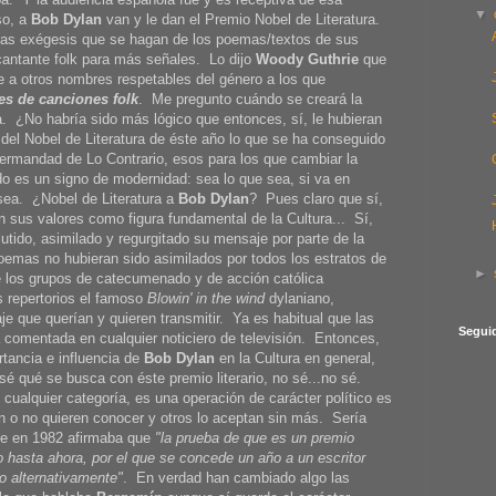
▼
so, a
Bob Dylan
van y le dan el Premio Nobel de Literatura.
as exégesis que se hagan de los poemas/textos de sus
antante folk para más señales. Lo dijo
Woody Guthrie
que
te a otros nombres respetables del género a los que
es de canciones folk
. Me pregunto cuándo se creará la
. ¿No habría sido más lógico que entonces, sí, le hubieran
del Nobel de Literatura de éste año lo que se ha conseguido
Hermandad de Lo Contrario, esos para los que cambiar la
cado es un signo de modernidad: sea lo que sea, si va en
 sea. ¿Nobel de Literatura a
Bob Dylan
? Pues claro que sí,
n sus valores como figura fundamental de la Cultura... Sí,
utido, asimilado y regurgitado su mensaje por parte de la
mas no hubieran sido asimilados por todos los estratos de
►
los grupos de catecumenado y de acción católica
s repertorios el famoso
Blowin' in the wind
dylaniano,
 que querían y quieren transmitir. Ya es habitual que las
Segui
 comentada en cualquier noticiero de televisión. Entonces,
tancia e influencia de
Bob Dylan
en la Cultura en general,
é qué se busca con éste premio literario, no sé...no sé.
cualquier categoría, es una operación de carácter político es
n o no quieren conocer y otros lo aceptan sin más. Sería
ue en 1982 afirmaba que
"la prueba de que es un premio
do hasta ahora, por el que se concede un año a un escritor
no alternativamente"
. En verdad han cambiado algo las