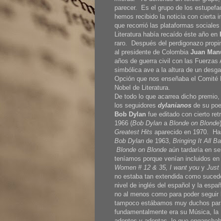
parecer. Es el grupo de los estupef
hemos recibido la noticia con cierta
que recorrió las plataformas social
Literatura había recaído éste año en
raro. Después del perdigonazo propi
al presidente de Colombia
Juan Man
años de guerra civil con las Fuerza
simbólica ave a la altura de un desg
Opción que nos enseñaba el Comité N
Nobel de Literatura.
De todo lo que acarrea dicho premio,
los seguidores
dylanianos
de su poe
Bob Dylan
fue editado con cierto r
1966 (
Bob Dylan
a
Blonde on Blonde
Greatest Hits
aparecido en 1970. Ha
Bob Dylan
de 1963,
Bringing It All 
Blonde on Blonde
aún tardaría en se
teníamos porque venían incluidos en
Women # 12 & 35, I want you
y
Just
no estaba tan extendida como sucede
nivel de inglés del español y la espa
no al menos como para poder seguir 
tampoco estábamos muy duchos para 
fundamentalmente era su Música, la 
adeptos y adeptas, lo que enganchab