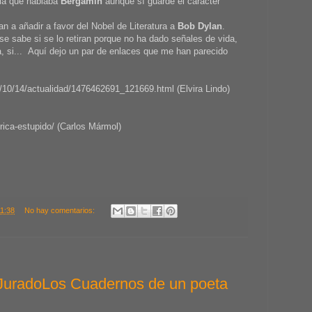
 la que hablaba
Bergamín
aunque sí guarde el carácter
 a añadir a favor del Nobel de Literatura a
Bob Dylan
.
se sabe si se lo retiran porque no ha dado señales de vida,
ra, si... Aquí dejo un par de enlaces que me han parecido
16/10/14/actualidad/1476462691_121669.html (Elvira Lindo)
rica-estupido/ (Carlos Mármol)
11:38
No hay comentarios:
JuradoLos Cuadernos de un poeta