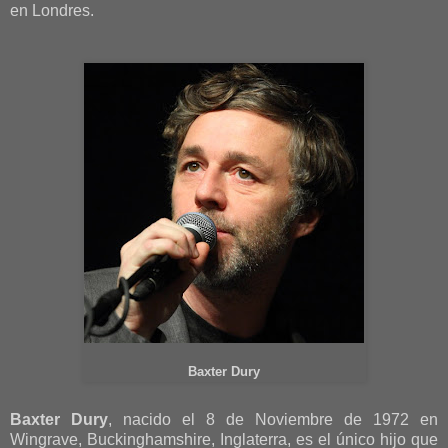
en Londres.
Baxter Dury
Baxter Dury
, nacido el 8 de Noviembre de 1972 en
Wingrave, Buckinghamshire, Inglaterra, es el único hijo que