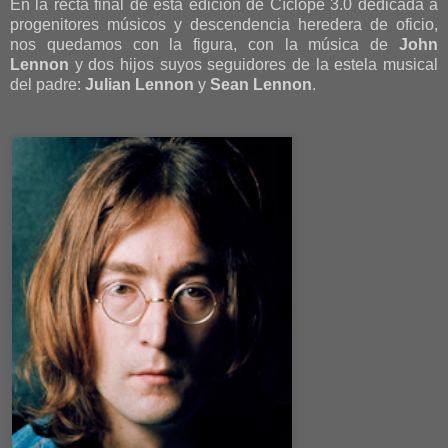
En la recta final de ésta edición de Cíclope 3.0 dedicada a
progenitores músicos y descendencia heredera de oficio,
nos quedamos con la figura, con la música de
John
Lennon
y dos hijos suyos seguidores de la estela musical
del padre:
Julian Lennon
y
Sean Lennon
.