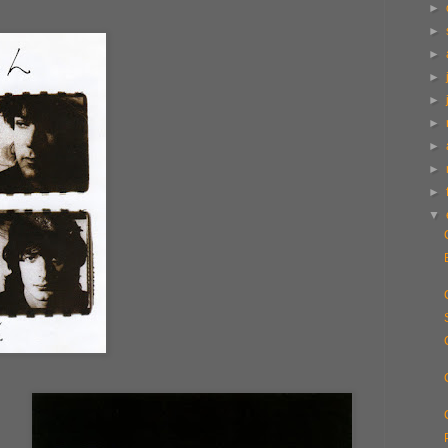
►
►
►
►
►
►
►
►
►
▼