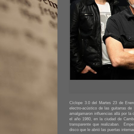
Cíclope 3.0 del Martes 23 de Ene
electro-acústico de las guitarras de
amalgamaron influencias allá por la
el año 1980, en la ciudad de Camber
transparente que realizaban. Emp
disco que le abrió las puertas intern