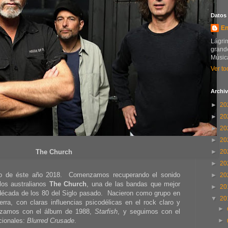
Datos
En
Lágrim
grande
Música
Ver to
Archiv
►
20
►
20
►
20
►
20
The Church
►
20
►
20
ro de éste año 2018. Comenzamos recuperando el sonido
►
20
 los australianos
The Church
, una de las bandas que mejor
►
20
 década de los 80 del Siglo pasado. Nacieron como grupo en
▼
20
ra, con claras influencias psicodélicas en el rock claro y
►
ezamos con el álbum de 1988,
Starfish
, y seguimos con el
acionales:
Blurred Crusade
.
►