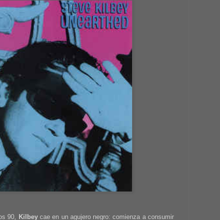
ños 90,
Kilbey
cae en un agujero negro: comienza a consumir