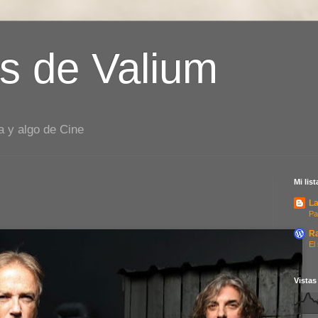
s de Valium
a y algo de Cine
Mi lis
La
Pa
R
El
Vistas