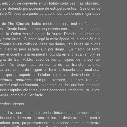
la adicción se convierte en un hábito cada vez más obscuro.
o es detenido por posesión de estupefacientes. Sesiones de
iglo XXI, puesta a punto para continuar con lo que mejor sabe
ia de
The Church
, había mostrado cierta inclinación por lo
ones. Desde hacía tiempo coqueteaba con temas relacionados
obre la Orden Hermética de la Aurora Dorada, las obras de
y
entre otros. Cuando llegó la mala época de la adicción a la
nvierte en un ovillo de ideas tan liadas, tan llenas de nudos
. Pero lo peor estaba aún por llegar. En medio de tanto
bey
encuentra una respuesta rotunda en el cristianismo y se
igna de San Pablo: suscribe los principios de la Ley del
do. No tengo nada en contra de las transformaciones
zar un sistema de religión es libre de hacerlo, sea cual sea:
Lo que no soporto es la labor proselitista derivada de dicha
aciones paulinas
siempre, siempre, siempre terminan
nidad está equivocada, excepto ellos, los que han escogido
nos crápulas vivientes, unos pecadores irredentos, sí, ellos,
veces, como dijo
Confucio
ambas, ciegan
, a la Luz, son constantes en las letras de las composiciones
s antes de entrar en una clínica de desintoxicación para ir
na para, progresivamente, ir dejando atrás la siniestra