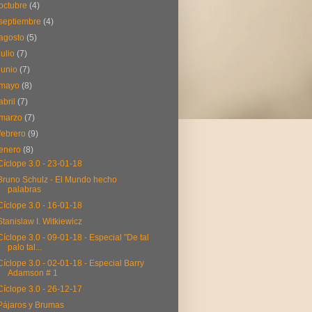
octubre
(4)
septiembre
(4)
agosto
(5)
julio
(7)
junio
(7)
mayo
(8)
abril
(7)
marzo
(7)
febrero
(9)
enero
(8)
Cíclope 3.0 - 23-01-18
Bruno Schulz - El Mundo hecho
palabras
Cíclope 3.0 - 16-01-18
Stanislaw I. Witkiewicz
Cíclope 3.0 - 09-01-18 - Especial "De tal
palo tal...
Cíclope 3.0 - 02-01-18 - Especial Barry
Adamson # 1
Cíclope 3.0 - 26-12-17
Pájaros y Brumas