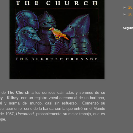
►
20
►
20
Segui
os de
The Church
a los sonidos calmados y serenos de su
ey
.
Kilbey
, con un registro vocal cercano al de un barítono,
ral y normal del mundo, casi sin esfuerzo. Comenzó su
a su labor en el seno de la banda con la que entró en el Mundo
 de 1987,
Unearthed
, probablemente su mejor trabajo, que es
ope.