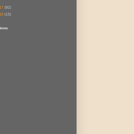
17
(92)
16
(15)
dores