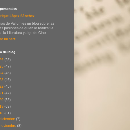
 personales
rique López Sánchez
as de Valium es un blog sobre las
s pasiones de quien lo realiza: la
, la Literatura y algo de Cine.
do mi perfil
o del blog
26
(25)
25
(47)
24
(46)
23
(46)
22
(45)
21
(47)
20
(53)
19
(63)
18
(81)
diciembre
(7)
noviembre
(8)