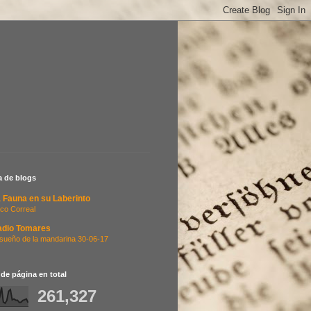
ta de blogs
 Fauna en su Laberinto
co Correal
adio Tomares
 sueño de la mandarina 30-06-17
 de página en total
261,327