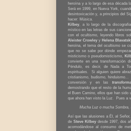
heroína y a lo largo de esa década 
Será en 1999, en Nueva York, cuand
desintoxicación y, a principios del S
hacer: Música.
Kilbey
, a lo largo de la discograf
místico en las letras de sus canci
con el ocultismo, leyendo libros s
Aleister Crowley
y
Helena Blavatsk
heroína, el tema del ocultismo se co
que no se sabe por dónde empezar
misticismo o pseudomisticismo,
Kil
convierte en una transformación d
Péndulo, es decir, de Nada a To
espirituales. Si alguien quiere abra
cristianismo, budismo, hinduismo... 
conversión y en las
transform
demostrando que el resto de la huma
el Buen Camino, ellos que han sido u
que ahora han visto la Luz. Pues a 
Mucha Luz o mucha Sombra, 
Así que las alusiones a Él, al Señor
de
Steve Kilbey
desde 1997, dos año
acomodándose al consumo de metado