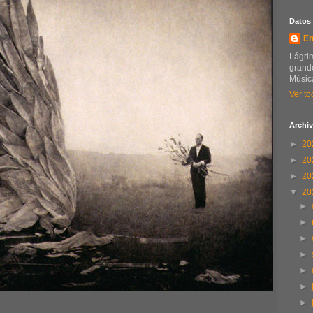
Datos
En
Lágrim
grande
Música
Ver to
Archiv
►
20
►
20
►
20
▼
20
►
►
►
►
►
►
►