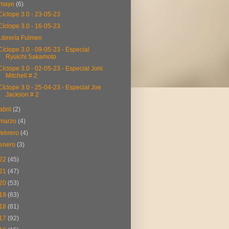
mayo
(6)
Cíclope 3.0 - 23-05-23
Cíclope 3.0 - 16-05-23
Librería Fulmen
Cíclope 3.0 - 09-05-23 - Especial
Ryuichi Sakamoto
Cíclope 3.0 - 02-05-23 - Especial Joni
Mitchell # 2
Cíclope 3.0 - 25-04-23 - Especial Joe
Jackson # 2
abril
(2)
marzo
(4)
febrero
(4)
enero
(3)
22
(45)
21
(47)
20
(53)
19
(63)
18
(81)
17
(92)