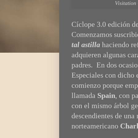
Visitation
Cíclope 3.0 edición d
Comenzamos suscribie
tal astilla
haciendo ref
adquieren algunas cara
padres. En dos ocasio
Especiales con dicho e
comienzo porque empe
llamada
Spain
, con p
con el mismo árbol ge
descendientes de una 
norteamericano
Char