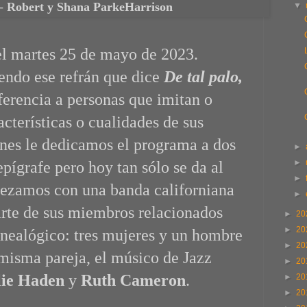
-
Robert y Shana ParkeHarrison
▼
el martes 25 de mayo de 2023.
ndo ese refrán que dice
De tal palo,
erencia a personas que imitan o
cterísticas o cualidades de sus
nes le dedicamos el programa a dos
►
►
pígrafe pero hoy tan sólo se da al
►
zamos con una banda californiana
►
arte de sus miembros relacionados
►
20
►
20
nealógico: tres mujeres y un hombre
►
20
misma pareja, el músico de Jazz
►
20
lie Haden
y
Ruth Cameron
.
►
20
►
20