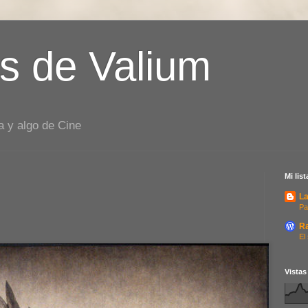
s de Valium
a y algo de Cine
Mi lis
La
Pa
R
El
Vistas