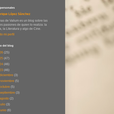
 personales
rique López Sánchez
as de Valium es un blog sobre las
s pasiones de quien lo realiza: la
, la Literatura y algo de Cine.
do mi perfil
o del blog
26
(25)
25
(47)
24
(46)
23
(46)
diciembre
(3)
noviembre
(5)
octubre
(5)
septiembre
(3)
agosto
(2)
julio
(3)
junio
(6)