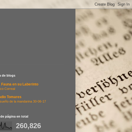
ta de blogs
 Fauna en su Laberinto
co Correal
adio Tomares
 sueño de la mandarina 30-06-17
 de página en total
260,826