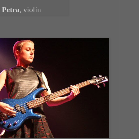
Petra
, violín