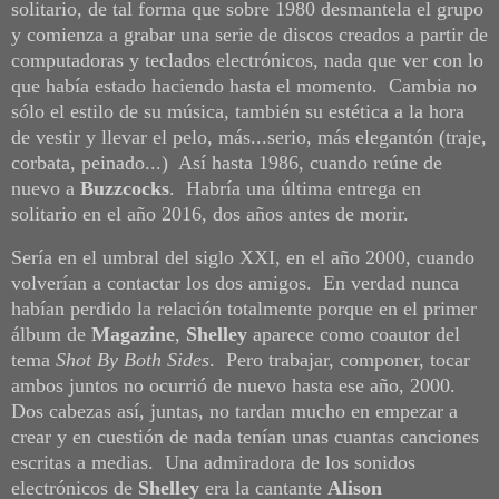
solitario, de tal forma que sobre 1980 desmantela el grupo
y comienza a grabar una serie de discos creados a partir de
computadoras y teclados electrónicos, nada que ver con lo
que había estado haciendo hasta el momento. Cambia no
sólo el estilo de su música, también su estética a la hora
de vestir y llevar el pelo, más...serio, más elegantón (traje,
corbata, peinado...) Así hasta 1986, cuando reúne de
nuevo a
Buzzcocks
. Habría una última entrega en
solitario en el año 2016, dos años antes de morir.
Sería en el umbral del siglo XXI, en el año 2000, cuando
volverían a contactar los dos amigos. E
n verdad nunca
habían perdido la relación totalmente porque en el primer
álbum de
Magazine
,
Shelley
aparece como coautor del
tema
Shot By Both Sides
. Pero trabajar, componer, tocar
ambos juntos no ocurrió de nuevo hasta ese año, 2000.
Dos cabezas así, juntas, no tardan mucho en empezar a
crear y en cuestión de nada tenían unas cuantas canciones
escritas a medias. Una admiradora de los sonidos
electrónicos de
Shelley
era la cantante
Alison