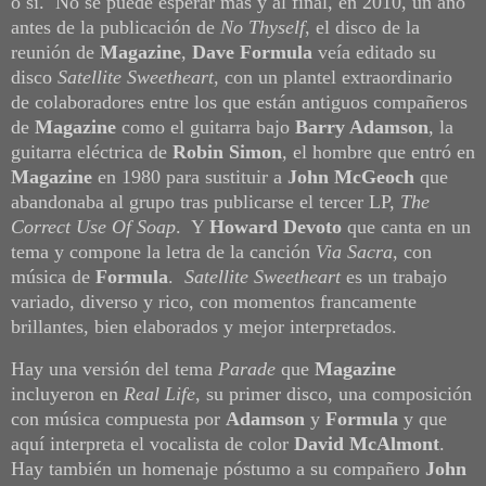
o sí. No se puede esperar más y al final, en 2010, un año
antes de la publicación de
No Thyself
, el disco de la
reunión de
Magazine
,
Dave Formula
veía editado su
disco
Satellite Sweetheart
, con un plantel extraordinario
de colaboradores entre los que están antiguos compañeros
de
Magazine
como el guitarra bajo
Barry Adamson
, la
guitarra eléctrica de
Robin Simon
, el hombre que entró en
Magazine
en 1980 para sustituir a
John McGeoch
que
abandonaba al grupo tras publicarse el tercer LP,
The
Correct Use Of Soap
. Y
Howard Devoto
que canta en un
tema y compone la letra de la canción
Via Sacra
, con
música de
Formula
.
Satellite Sweetheart
es un trabajo
variado, diverso y rico, con momentos francamente
brillantes, bien elaborados y mejor interpretados.
Hay una versión del tema
Parade
que
Magazine
incluyeron en
Real Life
, su primer disco, una composición
con música compuesta por
Adamson
y
Formula
y que
aquí interpreta el vocalista de color
David McAlmont
.
Hay también un homenaje póstumo a su compañero
John