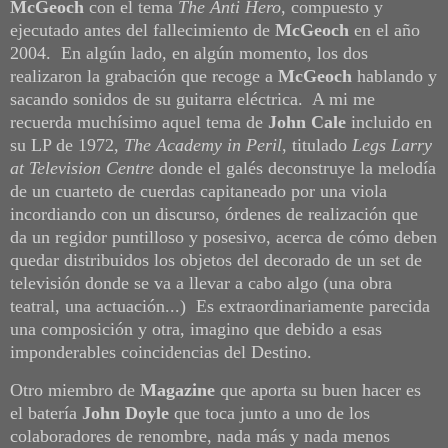
McGeoch
con el tema
The Anti Hero
, compuesto y
ejecutado antes del fallecimiento de
McGeoch
en el año
2004. En algún lado, en algún momento, los dos
realizaron la grabación que recoge a
McGeoch
hablando y
sacando sonidos de su guitarra eléctrica. A mi me
recuerda muchísimo aquel tema de
John Cale
incluido en
su LP de 1972,
The Academy in Peril
, titulado
Legs Larry
at Television Centre
donde el galés deconstruye la melodía
de un cuarteto de cuerdas capitaneado por una viola
incordiando con un discurso, órdenes de realización que
da un regidor puntilloso y posesivo, acerca de cómo deben
quedar distribuidos los objetos del decorado de un set de
televisión donde se va a llevar a cabo algo (una obra
teatral, una actuación...) Es extraordinariamente parecida
una composición y otra, imagino que debido a esas
imponderables coincidencias del Destino.
Otro miembro de
Magazine
que aporta su buen hacer es
el batería
John Doyle
que toca junto a uno de los
colaboradores de renombre, nada más y nada menos