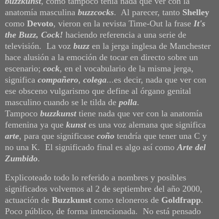
buzzkunst
, como tampoco tenía nada que ver con la
anatomía masculina
buzzcocks
. Al parecer, tanto
Shelley
como
Devoto
, vieron en la revista Time-Out la frase
It's
the Buzz, Cock!
haciendo referencia a una serie de
televisión. La voz
buzz
en la jerga inglesa de Manchester
hace alusión a la emoción de tocar en directo sobre un
escenario;
cock
, en el vocabulario de la misma jerga,
significa
compañero
,
colega
...es decir, nada que ver con
ese obsceno vulgarismo que define al órgano genital
masculino cuando se le tilda de
polla
.
Tampoco
buzzkunst
tiene nada que ver con la anatomía
femenina ya que
kunst
es una voz alemana que significa
arte
, para que significase
coño
tendría que tener una C y
no una K. El significado final es algo así como
Arte del
Zumbido
.
Explicoteado todo lo referido a nombres y posibles
significados volvemos al 2 de septiembre del año 2000,
actuación de
Buzzkunst
como teloneros de
Goldfrapp
.
Poco público, de forma intencionada. No está pensado