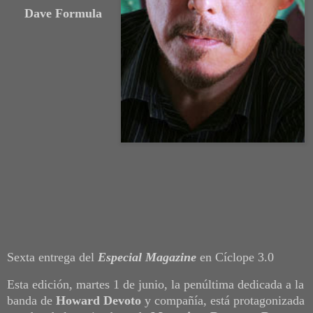
Dave Formula
Sexta entrega del
Especial Magazine
en Cíclope 3.0
Esta edición, martes 1 de junio, la penúltima dedicada a la
banda de
Howard Devoto
y compañía, está protagonizada