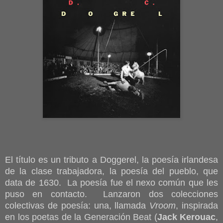
El título es un tributo a Doggerel, la poesía irlandesa
de la clase trabajadora, la poesía del pueblo, que
data de 1630. La poesía fue el nexo común que les
puso en contacto. Lanzaron dos colecciones
colectivas de poesía: una, llamada
Vroom
, inspirada
en los poetas de la Generación Beat (
Jack Kerouac
,