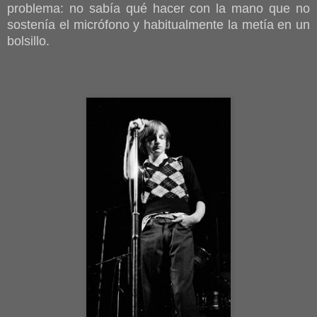
problema: no sabía qué hacer con la mano que no
sostenía el micrófono y habitualmente la metía en un
bolsillo.