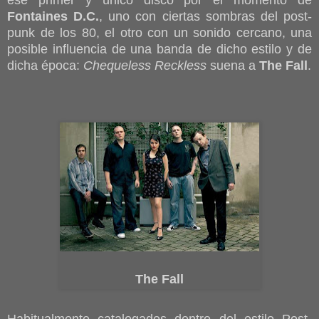
ese primer y único disco por el momento de
Fontaines D.C.
, uno con ciertas sombras del post-
punk de los 80, el otro con un sonido cercano, una
posible influencia de una banda de dicho estilo y de
dicha época:
Chequeless Reckless
suena a
The Fall
.
The Fall