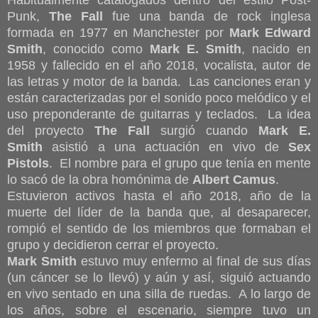
Habitualmente catalogados dentro del estilo Post-
Punk,
The Fall
fue una banda de rock inglesa
formada en 1977 en Manchester por
Mark Edward
Smith
, conocido como
Mark E. Smith
, nacido en
1958 y fallecido en el año 2018, vocalista, autor de
las letras y motor de la banda. Las canciones eran y
están caracterizadas por el sonido poco melódico y el
uso preponderante de guitarras y teclados. La idea
del proyecto
The Fall
surgió cuando
Mark E.
Smith
asistió a una actuación en vivo de
Sex
Pistols
. El nombre para el grupo que tenía en mente
lo sacó de la obra homónima de
Albert Camus
.
Estuvieron activos hasta el año 2018, año de la
muerte del líder de la banda que, al desaparecer,
rompió el sentido de los miembros que formaban el
grupo y decidieron cerrar el proyecto.
Mark Smith
estuvo muy enfermo al final de sus días
(un cáncer se lo llevó) y aún y así, siguió actuando
en vivo sentado en una silla de ruedas. A lo largo de
los años, sobre el escenario, siempre tuvo un