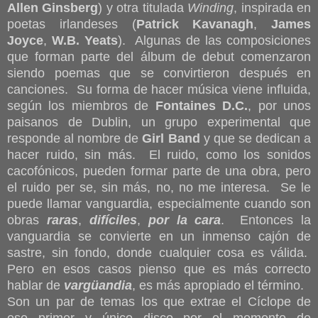
Allen Ginsberg
) y otra titulada
Winding
, inspirada en
poetas irlandeses (
Patrick Kavanagh
,
James
Joyce
,
W.B. Yeats
). Algunas de las composiciones
que forman parte del álbum de debut comenzaron
siendo poemas que se convirtieron después en
canciones. Su forma de hacer música viene influida,
según los miembros de
Fontaines D.C.
, por unos
paisanos de Dublin, un grupo experimental que
responde al nombre de
Girl Band
y que se dedican a
hacer ruido, sin más. El ruido, como los sonidos
cacofónicos, pueden formar parte de una obra, pero
el ruido per se, sin más, no, no me interesa. Se le
puede llamar vanguardia, especialmente cuando son
obras
raras
,
difíciles
,
por la cara
. Entonces la
vanguardia se convierte en un inmenso cajón de
sastre, sin fondo, donde cualquier cosa es válida.
Pero en esos casos pienso que es más correcto
hablar de
vargüandia
, es más apropiado el término.
Son un par de temas los que extrae el Cíclope de