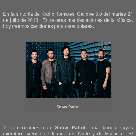
En la sintonía de Radio Tomares, Cíclope 3.0 del martes 24
de julio de 2018. Entre otras manifestaciones de la Música,
hoy traemos canciones para osos polares.
Snow Patrol
Y comenzamos con
Snow Patrol
, una banda cuyos
miembros vienen de Irlanda del Norte y de Escocia. El