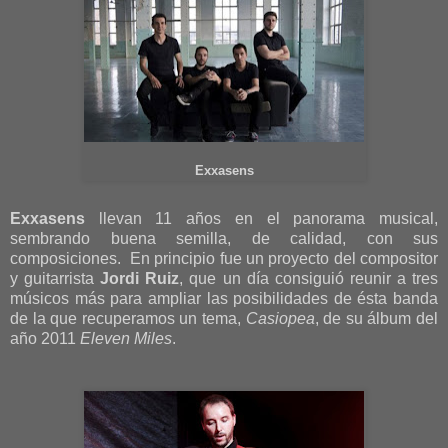
Exxasens
Exxasens
llevan 11 años en el panorama musical,
sembrando buena semilla, de calidad, con sus
composiciones. En principio fue un proyecto del compositor
y guitarrista
Jordi Ruiz
, que un día consiguió reunir a tres
músicos más para ampliar las posibilidades de ésta banda
de la que recuperamos un tema,
Casiopea
, de su álbum del
año 2011
Eleven Miles
.