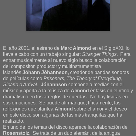
El año 2001, el estreno de
Marc Almond
en el SigloXXI, lo
lleva a cabo con un trabajo singular:
Stranger Things
. Para
entrar musicalmente al nuevo siglo buscó la colaboración
del compositor, productor y multinstrumentista
islandés
Jóhann Jóhannson
, creador de bandas sonoras
de películas como
Prisoners
,
The Theory of Everything,
Sicario o Arrival
.
Jóhannson
compone a medias con el
músico y aporta a la música de
Almond
énfasis en el ritmo y
dramatismo en los arreglos de cuerdas. No hay fisuras en
sus emociones. Se puede afirmar que, líricamente, las
reflexiones que plantea
Almond
sobre el amor y el deseo
en éste disco son algunas de las más tranquilas que ha
realizado.
En uno de los temas del disco aparece la colaboración de
Rosenstolz
. Se trata de un dúo alemán, de la antigua