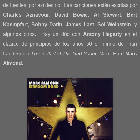
de fuentes, por así decirlo. Las canciones están escritas por
Charles Aznavour
,
David
Bowie
,
Al Stewart
,
Bert
Kaempfert
,
Bobby Darin
,
James Last
,
Sol Weinstein
, y
algunos otros. Hay un dúo con
Antony Hegarty
en el
clásico de principios de los años 50 el himno de Fran
Landesman
The Ballad of The Sad Young Men
.
Puro
Marc
Almond
.