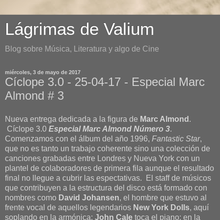
Lágrimas de Valium
Blog sobre Música, Literatura y algo de Cine
miércoles, 3 de mayo de 2017
Cíclope 3.0 - 25-04-17 - Especial Marc
Almond # 3
Nueva entrega dedicada a la figura de
Marc Almond
.
Cíclope 3.0
Especial Marc Almond Número 3
.
Comenzamos con el álbum del año 1996,
Fantastic Star
,
que no es tanto un trabajo coherente sino una colección de
canciones grabadas entre Londres y Nueva York con un
plantel de colaboradores de primera fila aunque el resultado
final no llegue a cubrir las espectativas. El staff de músicos
que contribuyen a la estructura del disco está formado con
nombres como
David Johansen
, el hombre que estuvo al
frente vocal de aquellos legendarios
New York Dolls
, aquí
soplando en la armónica;
John Cale
toca el piano; en la