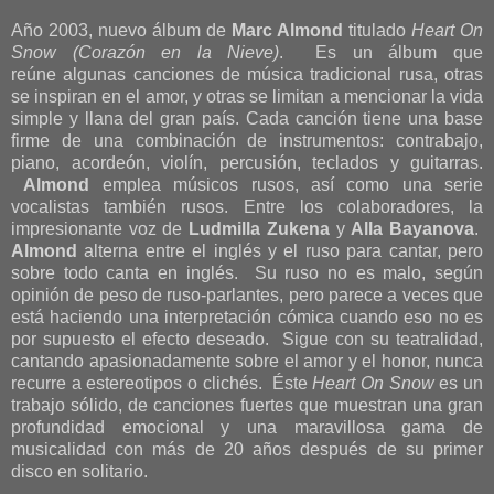
Año 2003, nuevo álbum de
Marc Almond
titulado
Heart On
Snow (Corazón en la Nieve)
.
Es un álbum que
reúne
algunas canciones de música tradicional rusa, otras
se inspiran en el amor, y otras se limitan a mencionar la vida
simple y llana del gran país. Cada canción tiene una base
firme de una combinación de instrumentos: contrabajo,
piano, acordeón, violín, percusión, teclados y guitarras.
Almond
emplea músicos rusos, así como una serie
vocalistas también rusos. Entre los colaboradores, la
impresionante voz de
Ludmilla Zukena
y
Alla Bayanova
.
Almond
alterna entre el inglés y el ruso para cantar, pero
sobre todo canta en inglés.
Su ruso no es malo, según
opinión de peso de ruso-parlantes, pero parece a veces que
está haciendo una interpretación cómica cuando eso no es
por supuesto el efecto deseado.
Sigue con su teatralidad,
cantando apasionadamente sobre el amor y el honor, nunca
recurre a estereotipos o clichés.
Éste
Heart On Snow
es un
trabajo sólido, de canciones fuertes que muestran una gran
profundidad emocional y una maravillosa gama de
musicalidad con más de 20 años después de su primer
disco en solitario.