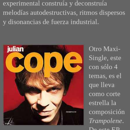
experimental construía y deconstruía
melodías autodestructivas, ritmos dispersos
y disonancias de fuerza industrial.
Otro Maxi-
Single, este
con sólo 4
temas, es el
que lleva
como corte
estrella la
composición
Trampolene
.
De este EP,