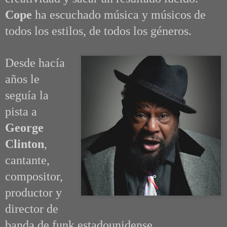
Cope
ha escuchado música y músicos de
todos los estilos, de todos los géneros.
Desde hacía
años le
seguía la
pista a
George
Clinton
,
c
antante,
compositor,
productor y
director de
banda de funk estadounidense.