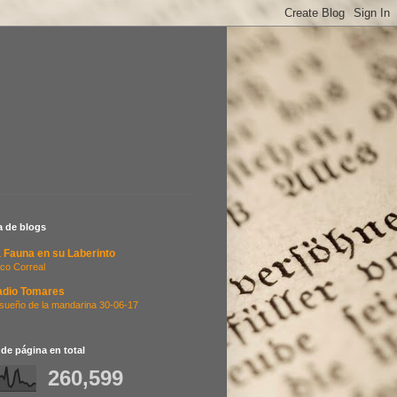
ta de blogs
 Fauna en su Laberinto
co Correal
adio Tomares
 sueño de la mandarina 30-06-17
 de página en total
260,599