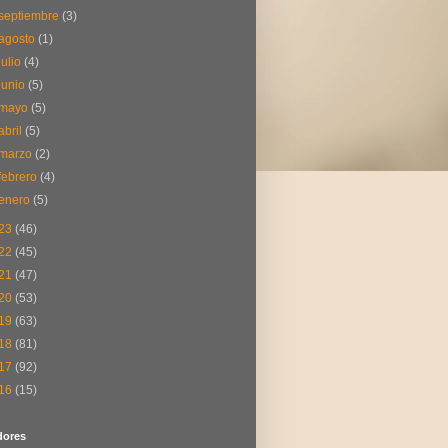
septiembre
(3)
agosto
(1)
julio
(4)
junio
(5)
mayo
(5)
abril
(5)
marzo
(2)
febrero
(4)
enero
(5)
23
(46)
22
(45)
21
(47)
20
(53)
19
(63)
18
(81)
17
(92)
16
(15)
dores