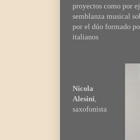
proyectos como por e
semblanza musical sobr
por el dúo formado por
italianos
Nicola
Alesini
,
saxofonista