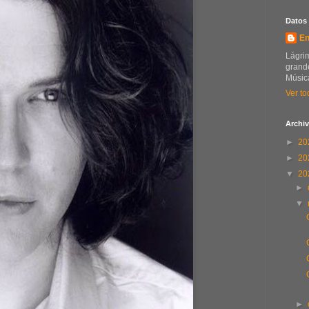
Datos
En
Lágrim
grande
Música
Ver to
Archiv
►
20
►
20
▼
20
►
▼
►