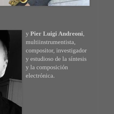
y
Pier Luigi Andreoni
,
multiinstrumentista,
compositor, investigador
y estudioso de la síntesis
y la composición
electrónica.