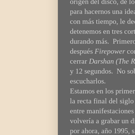
origen del disco, de l
para hacernos una id
con más tiempo, le d
detenemos en tres cor
durando más. Primero
después
Firepower
co
cerrar
Darshan (The 
y 12 segundos. No sob
escucharlos.
Estamos en los primer
la recta final del sig
entre manifestaciones
volvería a grabar un d
por ahora, año 1995, 