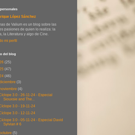
 personales
rique López Sánchez
as de Valium es un blog sobre las
s pasiones de quien lo realiza: la
, la Literatura y algo de Cine.
do mi perfil
o del blog
26
(25)
25
(47)
24
(46)
diciembre
(3)
noviembre
(4)
Cíclope 3.0 - 26-11-24 - Especial
Siouxsie and The...
Cíclope 3.0 - 19-11-24
Cíclope 3.0 - 12-11-24
Cíclope 3.0 - 05-11-24 - Especial David
Sylvian # 6
octubre
(5)