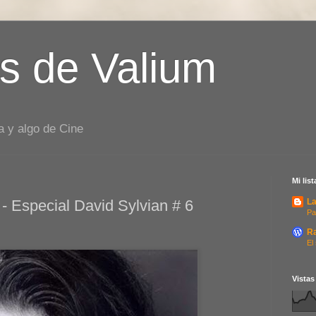
s de Valium
a y algo de Cine
Mi lis
 - Especial David Sylvian # 6
La
Pa
R
El
Vistas