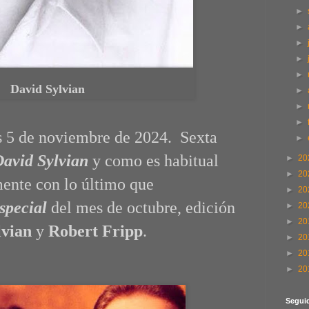
►
►
►
►
►
David Sylvian
►
►
►
s 5 de noviembre de 2024. Sexta
►
David Sylvian
y como es habitual
►
20
►
20
nte con lo último que
►
20
special
del mes de octubre, edición
►
20
►
20
lvian
y
Robert Fripp
.
►
20
►
20
►
20
Segui