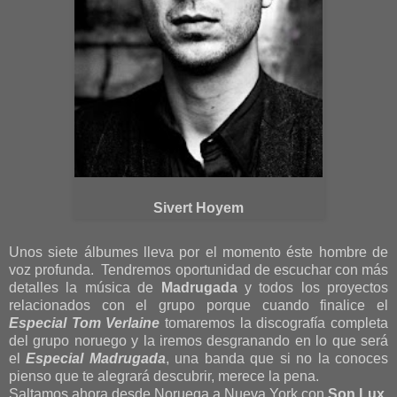
Sivert Hoyem
Unos siete álbumes lleva por el momento éste hombre de
voz profunda. Tendremos oportunidad de escuchar con más
detalles la música de
Madrugada
y todos los proyectos
relacionados con el grupo porque cuando finalice el
Especial Tom Verlaine
tomaremos la discografía completa
del grupo noruego y la iremos desgranando en lo que será
el
Especial Madrugada
, una banda que si no la conoces
pienso que te alegrará descubrir, merece la pena.
Saltamos ahora desde Noruega a Nueva York con
Son Lux
.