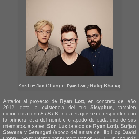
Ian Change
Rafiq Bhatia
Son Lux
(
,
Ryan Lott
y
)
Anterior al proyecto de
Ryan Lott
, en concreto del año
2012, data la existencia del trío
Sisyphus
, también
conocidos como
S / S / S
, iniciales que se corresponden con
la primera letra del nombre o apodo de cada uno de sus
miembros, a saber:
Son Lux
(apodo de
Ryan Lott
),
Sufjan
Stevens
y
Serengeti
(apodo del artista de Hip Hop
David
Cohn
). Se reunieron por primera vez en 2012. Un año más