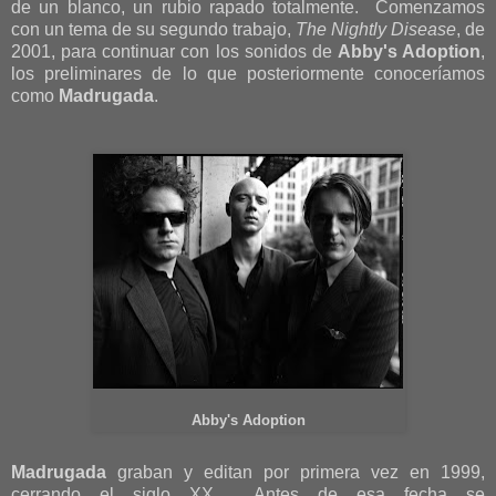
de un blanco, un rubio rapado totalmente. Comenzamos
con un tema de su segundo trabajo,
The Nightly Disease
, de
2001, para continuar con los sonidos de
Abby's Adoption
,
los preliminares de lo que posteriormente conoceríamos
como
Madrugada
.
Abby's Adoption
Madrugada
graban y editan por primera vez en 1999,
cerrando el siglo XX. Antes de esa fecha se