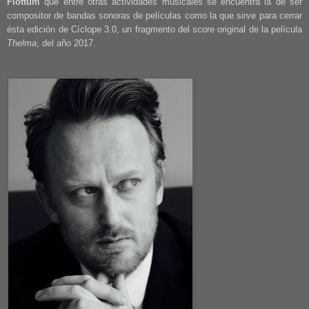
Flottum
que entre otras actividades musicales se encuentra la de ser
compositor de bandas sonoras de películas como la que sirve para cerrar
ésta edición de Cíclope 3.0, un fragmento del score original de la película
Thelma
, del año 2017.