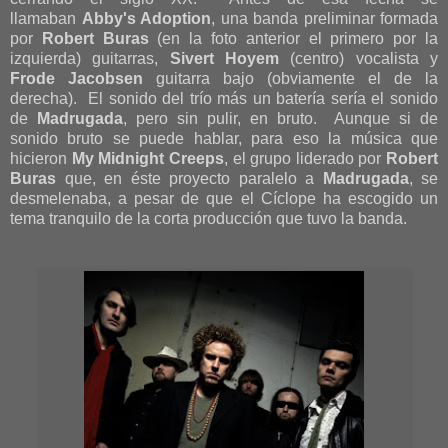
llamaban
Abby's Adoption
, una banda preliminar formada
por
Robert Buras
(en la foto anterior el primero por la
izquierda) guitarras,
Sivert Hoyem
(centro) vocalista y
Frode Jacobsen
guitarra bajo (obviamente el de la
derecha). El sonido del trío más un batería sería el sonido
de
Madrugada
, pero sin pulir, en bruto. Aunque si de
sonido bruto se puede hablar, para eso la música que
hicieron
My Midnight Creeps
, el grupo liderado por
Robert
Buras
que, en éste proyecto paralelo a
Madrugada
, se
desmelenaba, a pesar de que el Cíclope ha escogido un
tema tranquilo de la corta producción que tuvo la banda.