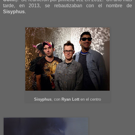
tarde, en 2013, se rebautizaban con el nombre de
Sisyphus
.
Sisyphus
, con
Ryan Lott
en el centro