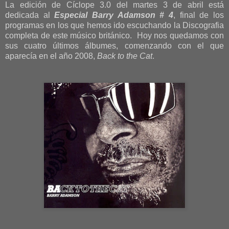
La edición de Cíclope 3.0 del martes 3 de abril está
dedicada al
Especial Barry Adamson # 4
, final de los
programas en los que hemos ido escuchando la Discografia
completa de este músico británico. Hoy nos quedamos con
sus cuatro últimos álbumes, comenzando con el que
aparecía en el año 2008,
Back to the Cat
.