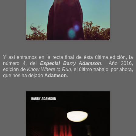
Y así entramos en la recta final de ésta última edición, la
número 4, del
Especial Barry Adamson
. Año 2016,
edición de
Know Where to Run
, el último trabajo, por ahora,
que nos ha dejado
Adamson
.