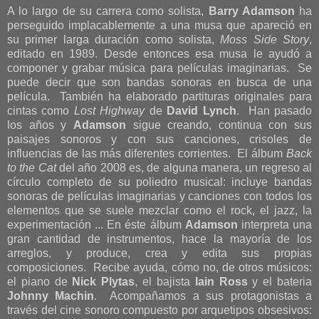
A lo largo de su carrera como solista,
Barry Adamson
ha
perseguido implacablemente a una musa que apareció en
su primer larga duración como solista,
Moss Side Story
,
editado en 1989. Desde entonces esa musa le ayudó a
componer y grabar música para películas imaginarias. Se
puede decir que son bandas sonoras en busca de una
película. También ha elaborado partituras originales para
cintas como
Lost Highway
de
David Lynch
. Han pasado
los años y
Adamson
sigue creando, continua con sus
paisajes sonoros y con sus canciones, crisoles de
influencias de las más diferentes corrientes. El álbum
Back
to the Cat
del año 2008 es, de alguna manera, un regreso al
círculo completo de su poliedro musical: incluye bandas
sonoras de películas imaginarias y canciones con todos los
elementos que se suele mezclar como el rock, el jazz, la
experimentación ... En éste álbum
Adamson
interpreta una
gran cantidad de instrumentos, hace la mayoría de los
arreglos, y produce, crea y edita sus propias
composiciones. Recibe ayuda, cómo no, de otros músicos:
el piano de
Nick Plytas
, el bajista
Iain Ross
y el bateria
Johnny Machin
. Acompañamos a sus protagonistas a
través del cine sonoro compuesto por arquetipos obsesivos: