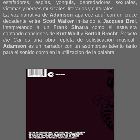
estafadores, espías, yonquis, depredadores sexuales,
víctimas y héroes musicales, literarios y culturales.
La voz narrativa de
Adamson
aparece aquí con un cruce
decadente entre
Scott Walker
imitando a
Jacques Brel
,
interpretando a un
Frank Sinatra
como si estuviera
cantando canciones de
Kurt Weill
y
Bertolt Brecht
.
Back to
the Cat
es una obra repleta de sofisticación musical.
Adamson
es un narrador con un asombroso talento tanto
para el sonido como en la utilización de la palabra.