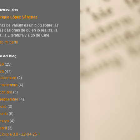
 personales
rique López Sánchez
as de Valium es un blog sobre las
s pasiones de quien lo realiza: la
, la Literatura y algo de Cine.
do mi perfil
o del blog
26
(25)
25
(47)
diciembre
(4)
noviembre
(4)
octubre
(5)
septiembre
(4)
julio
(3)
junio
(6)
mayo
(4)
abril
(3)
Cíclope 3.0 - 22-04-25