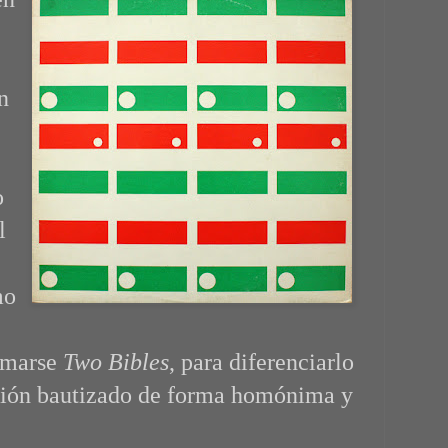
n
o
l
mo
lamarse
Two Bibles
, para diferenciarlo
ación bautizado de forma homónima y