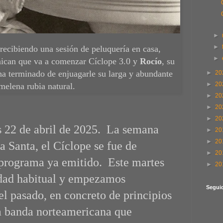
►
►
 recibiendo una sesión de peluquería en casa,
►
nican que va a comenzar Cíclope 3.0 y
Rocío
, su
 ha terminado de enjuagarle su larga y abundante
►
20
►
20
melena rubia natural.
►
20
►
20
►
20
s 22 de abril de 2025. La semana
►
20
►
20
a Santa, el Cíclope se fue de
►
20
 programa ya emitido. Este martes
►
20
idad habitual y empezamos
Segui
l pasado, en concreto de principios
a banda norteamericana que