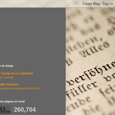
ta de blogs
 Fauna en su Laberinto
co Correal
adio Tomares
 sueño de la mandarina 30-06-17
 de página en total
260,704