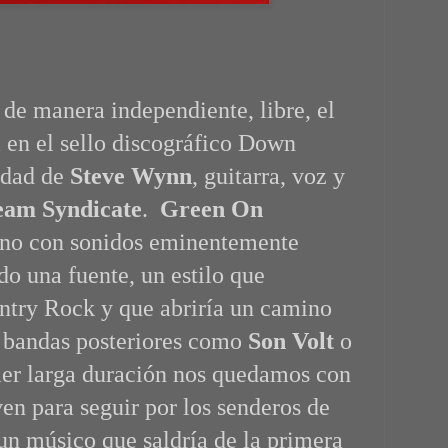
 de manera independiente, libre, el
a en el sello discográfico Down
edad de
Steve Wynn
, guitarra, voz y
eam Syndicate
.
Green On
ino con sonidos eminentemente
do una fuente, un estilo que
untry Rock y que abriría un camino
an bandas posteriores como
Son Volt
o
er larga duración nos quedamos con
ven para seguir por los senderos de
un músico que saldría de la primera