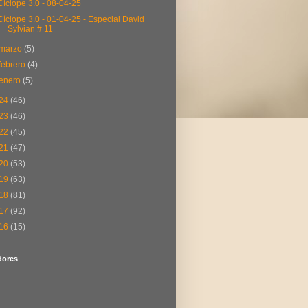
Cíclope 3.0 - 08-04-25
Cíclope 3.0 - 01-04-25 - Especial David
Sylvian # 11
marzo
(5)
febrero
(4)
enero
(5)
24
(46)
23
(46)
22
(45)
21
(47)
20
(53)
19
(63)
18
(81)
17
(92)
16
(15)
dores