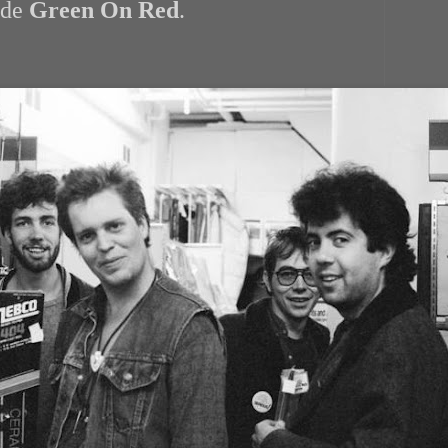
 de
Green On Red
.