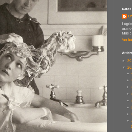
Datos
En
Lágrim
grande
Música
Ver to
Archiv
►
20
▼
20
►
►
►
►
►
►
►
▼