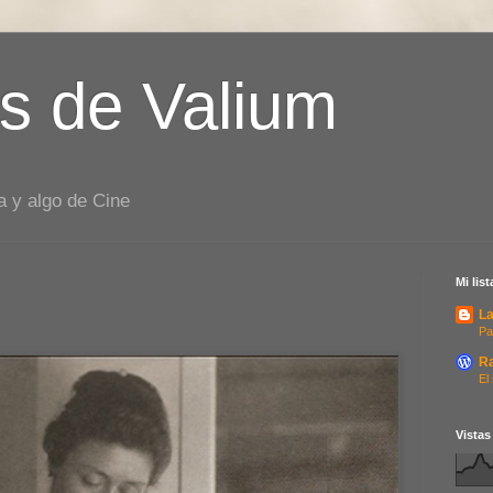
s de Valium
a y algo de Cine
Mi lis
La
Pa
R
El
Vistas