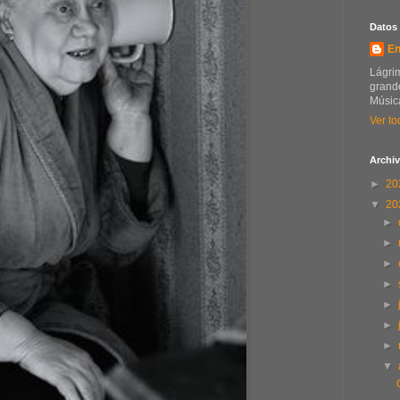
Datos
En
Lágrim
grande
Música
Ver to
Archiv
►
20
▼
20
►
►
►
►
►
►
►
▼