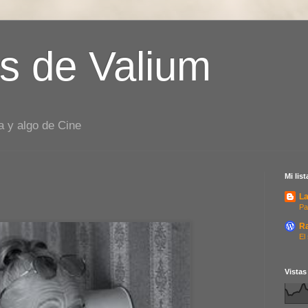
s de Valium
a y algo de Cine
Mi lis
La
Pa
R
El
Vistas