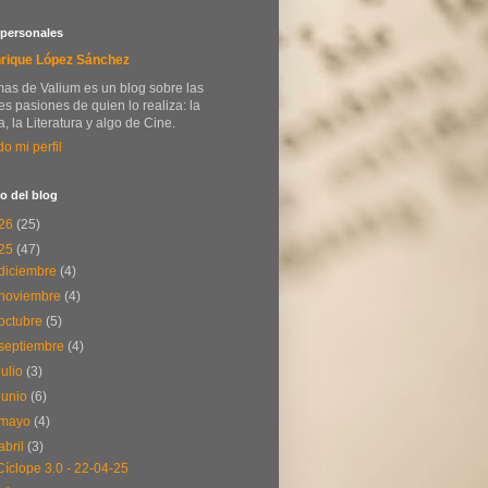
 personales
rique López Sánchez
as de Valium es un blog sobre las
s pasiones de quien lo realiza: la
, la Literatura y algo de Cine.
do mi perfil
o del blog
26
(25)
25
(47)
diciembre
(4)
noviembre
(4)
octubre
(5)
septiembre
(4)
julio
(3)
junio
(6)
mayo
(4)
abril
(3)
Cíclope 3.0 - 22-04-25