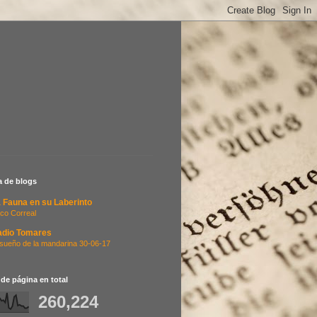
ta de blogs
 Fauna en su Laberinto
co Correal
adio Tomares
 sueño de la mandarina 30-06-17
 de página en total
260,224