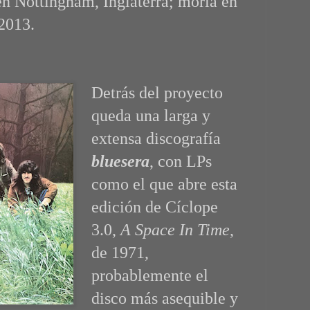
 en
Nottingham, Inglaterra; moría en
2013.
Detrás del proyecto
queda una larga y
extensa discografía
bluesera
, con LPs
como el que abre esta
edición de Cíclope
3.0,
A Space In Time
,
de 1971,
probablemente el
disco más asequible y