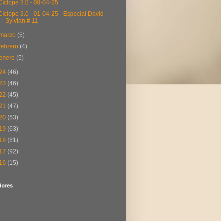
Cíclope 3.0 - 08-04-25
Cíclope 3.0 - 01-04-25 - Especial David
Sylvian # 11
marzo
(5)
febrero
(4)
enero
(5)
24
(46)
23
(46)
22
(45)
21
(47)
20
(53)
19
(63)
18
(81)
17
(92)
16
(15)
dores