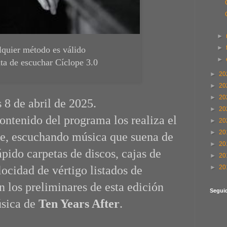
►
►
quier método es válido
►
rata de escuchar Cíclope 3.0
►
20
►
20
►
20
 8 de abril de 2025.
►
20
ontenido del programa los realiza el
►
20
►
20
te, escuchando música que suena de
►
20
pido carpetas de discos, cajas de
►
20
ocidad de vértigo listados de
►
20
 los preliminares de esta edición
Segui
úsica de
Ten Years After
.