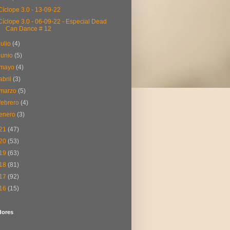
Cíclope 3.0 - 13-09-22
Cíclope 3.0 - 06-09-22 - Especial Dead
Can Dance # 12
julio
(4)
junio
(5)
mayo
(4)
abril
(3)
marzo
(5)
febrero
(4)
enero
(3)
21
(47)
20
(53)
19
(63)
18
(81)
17
(92)
16
(15)
dores