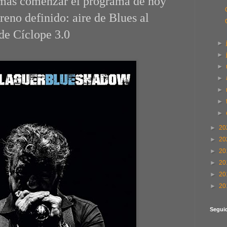
más comenzar el programa de hoy
reno definido: aire de Blues al
 de Cíclope 3.0
►
►
►
►
►
►
►
►
20
►
20
►
20
►
20
►
20
►
20
Segui