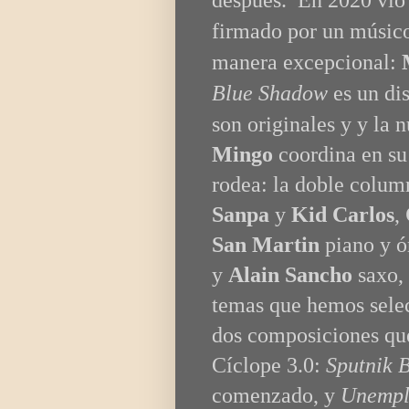
firmado por un músico
manera excepcional:
Blue Shadow
es
un di
son originales y y la 
Mingo
coordina en su 
rodea: la doble colum
Sanpa
y
Kid Carlos
,
San Martin
piano y ó
y
Alain Sancho
saxo, 
temas que hemos selec
dos composiciones que
Cíclope 3.0:
Sputnik 
comenzado, y
Unempl