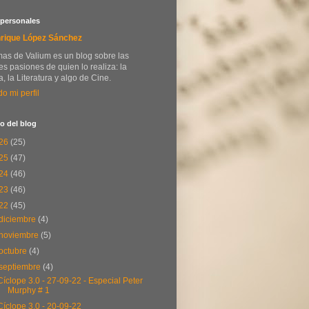
 personales
rique López Sánchez
as de Valium es un blog sobre las
s pasiones de quien lo realiza: la
, la Literatura y algo de Cine.
do mi perfil
o del blog
26
(25)
25
(47)
24
(46)
23
(46)
22
(45)
diciembre
(4)
noviembre
(5)
octubre
(4)
septiembre
(4)
Cíclope 3.0 - 27-09-22 - Especial Peter
Murphy # 1
Cíclope 3.0 - 20-09-22