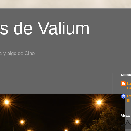
s de Valium
a y algo de Cine
Mi lis
La
Pa
R
El
Vistas