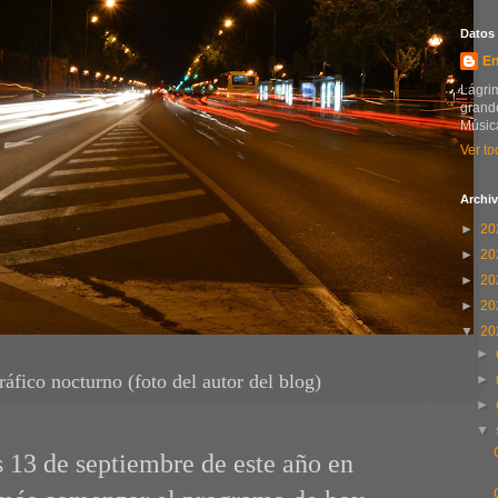
Datos
En
Lágrim
grande
Música
Ver to
Archiv
►
20
►
20
►
20
►
20
▼
20
►
ráfico nocturno (foto del autor del blog)
►
►
▼
s 13 de septiembre de este año en