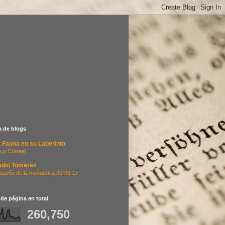
ta de blogs
 Fauna en su Laberinto
co Correal
adio Tomares
 sueño de la mandarina 30-06-17
 de página en total
260,750