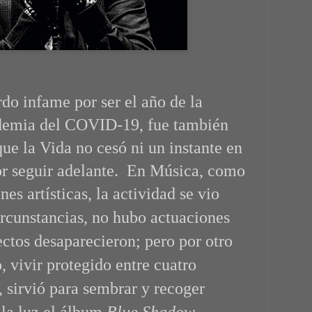
do infame por ser el año de la
ndemia del COVID-19, fue también
ue la Vida no cesó ni un instante en
r seguir adelante. En Música, como
es artísticas, la actividad se vio
ircunstancias,
no hubo actuaciones
ectos
desaparecieron; pero por otro
, vivir protegido entre cuatro
, sirvió para sembrar y recoger
la luz el álbum
Blue Shadow
,