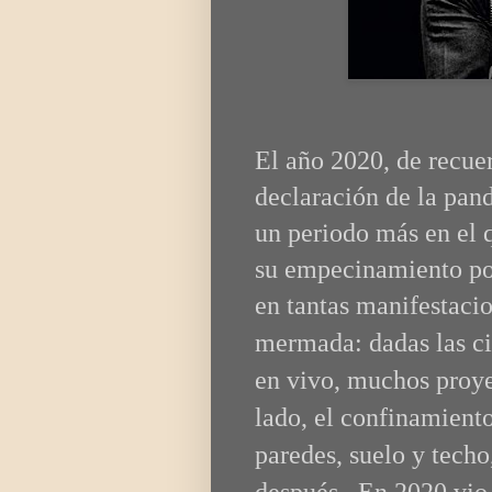
El año 2020, de recuer
declaración de la pa
un periodo más en el q
su empecinamiento po
en tantas manifestacion
mermada:
dadas las c
en vivo, muchos proy
lado, el confinamiento
paredes, suelo y techo
después. En 2020
vio 