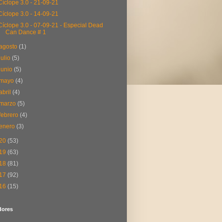
Cíclope 3.0 - 21-09-21
Cíclope 3.0 - 14-09-21
Cíclope 3.0 - 07-09-21 - Especial Dead
Can Dance # 1
agosto
(1)
julio
(5)
junio
(5)
mayo
(4)
abril
(4)
marzo
(5)
febrero
(4)
enero
(3)
20
(53)
19
(63)
18
(81)
17
(92)
16
(15)
dores