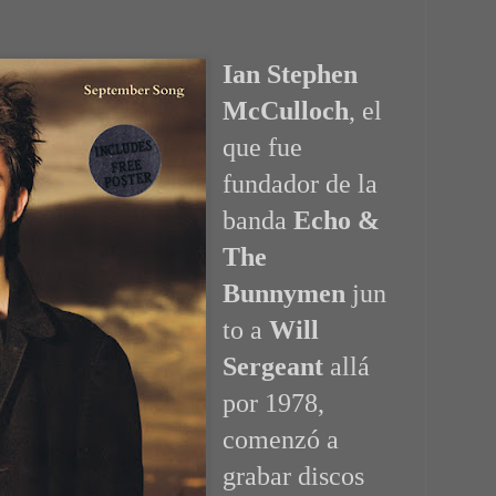
Ian Stephen
McCulloch
, el
que fue
fundador de la
banda
Echo &
The
Bunnymen
jun
to a
Will
Sergeant
allá
por 1978,
comenzó a
grabar discos