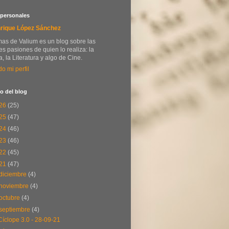
 personales
rique López Sánchez
as de Valium es un blog sobre las
s pasiones de quien lo realiza: la
, la Literatura y algo de Cine.
do mi perfil
o del blog
26
(25)
25
(47)
24
(46)
23
(46)
22
(45)
21
(47)
diciembre
(4)
noviembre
(4)
octubre
(4)
septiembre
(4)
Cíclope 3.0 - 28-09-21