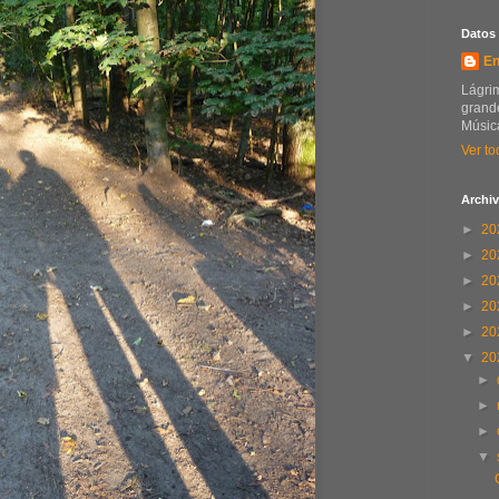
Datos
En
Lágrim
grande
Música
Ver to
Archiv
►
20
►
20
►
20
►
20
►
20
▼
20
►
►
►
▼