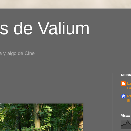
s de Valium
a y algo de Cine
Mi lis
La
Pa
R
El
Vistas