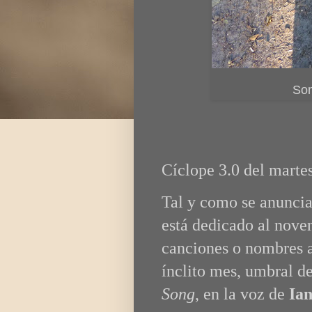
Som
Cíclope 3.0 del marte
Tal y como se anuncia
está dedicado al nove
canciones o nombres a
ínclito mes, umbral d
Song
, en la voz de
Ia