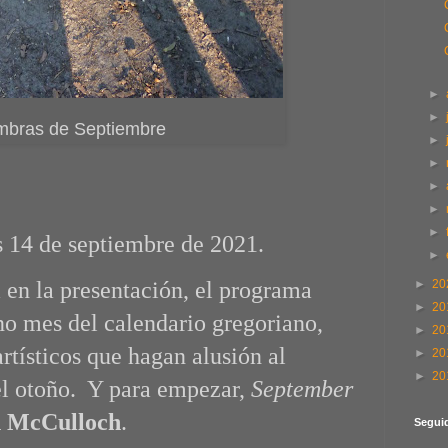
►
►
bras de Septiembre
►
►
►
►
►
s 14 de septiembre de 2021.
►
►
20
 en la presentación, el programa
►
20
no mes del calendario gregoriano,
►
20
rtísticos que hagan alusión al
►
20
►
20
el otoño. Y para empezar,
September
n McCulloch
.
Segui