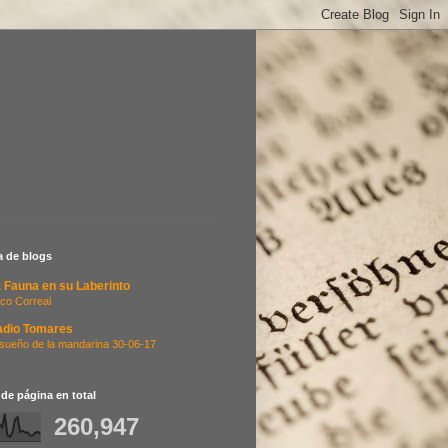
ta de blogs
 Fauna en su Laberinto
co Correal
adio Tomares
 sueño de la mandarina 30-06-17
 de página en total
260,947