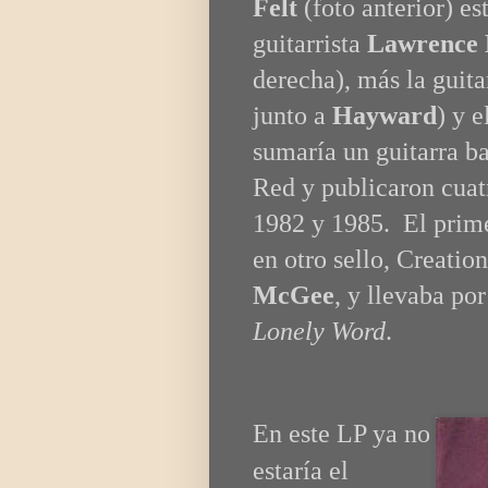
Felt
(foto anterior) e
guitarrista
Lawrence
derecha), más la guit
junto a
Hayward
) y e
sumaría un guitarra b
Red y publicaron cuat
1982 y 1985. El prime
en otro sello, Creatio
McGee
, y llevaba p
Lonely Word
.
En este LP ya no
estaría el