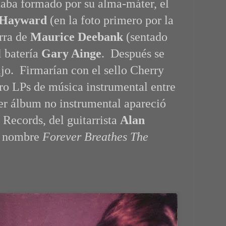
staba formado por su alma-máter, el
 Hayward
(en la foto primero por la
arra de
Maurice Deebank
(sentado
l batería
Gary Ainge
. Después se
ajo. Firmarían con el sello Cherry
ro LPs de música instrumental entre
r álbum no instrumental apareció
n Records, del guitarrista
Alan
or nombre
Forever Breathes The