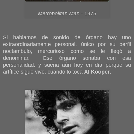
Metropolitan Man
- 1975
Si hablamos de sonido de órgano hay uno
extraordinariamente personal, único por su perfil
noctambulo, mercurioso como se le llegó a
denominar. Ese órgano sonaba con esa
personalidad, y suena aún hoy en día porque su
artífice sigue vivo, cuando lo toca
Al Kooper
.