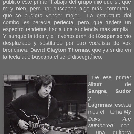
publicó este primer trabajo del grupo dijo que sí, que
muy bien, pero no: buscaban algo más...comercial,
que se pudiera vender mejor. La estructura del
combo les parecía perfecta, pero...que tuviera un
espectro tendente hacia una audiencia más amplia.
Y aunque la idea y el invento eran de
Kooper
se vio
desplazado y sustituido por otro vocalista de voz
broncínea,
David Clayton Thomas
, que ya sí dio en
la tecla que buscaba el sello discográfico.
De ese primer
álbum de
Sangre, Sudor
y
Lágrimas
rescata
mos el tema
My
Days Are
Numbered
con
una guitarra