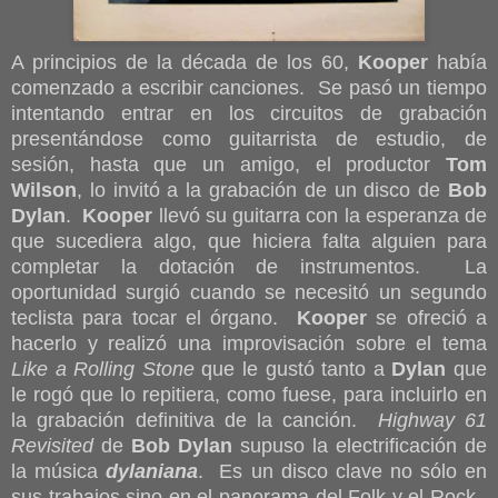
A principios de la década de los 60,
Kooper
había
comenzado a escribir canciones. Se pasó un tiempo
intentando entrar en los circuitos de grabación
presentándose como guitarrista de estudio, de
sesión, hasta que un amigo, el productor
Tom
Wilson
, lo invitó a la grabación de un disco de
Bob
Dylan
.
Kooper
llevó su guitarra con la esperanza de
que sucediera algo, que hiciera falta alguien para
completar la dotación de instrumentos. La
oportunidad surgió cuando se necesitó un segundo
teclista para tocar el órgano.
Kooper
se ofreció a
hacerlo y realizó una improvisación sobre el tema
Like a Rolling Stone
que le gustó tanto a
Dylan
que
le rogó que lo repitiera, como fuese, para incluirlo en
la grabación definitiva de la canción.
Highway 61
Revisited
de
Bob Dylan
supuso la electrificación de
la música
dylaniana
. Es un disco clave no sólo en
sus trabajos sino en el panorama del Folk y el Rock.