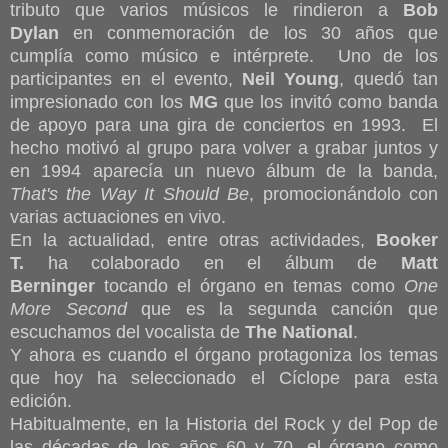
tributo que varios músicos le rindieron a
Bob
Dylan
en conmemoración de los 30 años que
cumplía como músico e intérprete. Uno de los
participantes en el evento,
Neil Young
, quedó tan
impresionado con los
MG
que los invitó como banda
de apoyo para una gira de conciertos en 1993. El
hecho motivó al grupo para volver a grabar juntos y
en 1994 aparecía un nuevo álbum de la banda,
That's the Way It Should Be
, promocionándolo con
varias actuaciones en vivo.
En la actualidad, entre otras actividades,
Booker
T.
ha colaborado en el álbum de
Matt
Berninger
tocando el órgano en temas como
One
More Second
que es la segunda canción que
escuchamos del vocalista de
The National
.
Y ahora es cuando el órgano protagoniza los temas
que hoy ha seleccionado el Cíclope para esta
edición.
Habitualmente, en la Historia del Rock y del Pop de
las décadas de los años 60 y 70, el órgano como