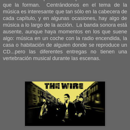
que la forman. Centrándonos en el tema de la
música es interesante que tan sólo en la cabecera de
cada capítulo, y en algunas ocasiones, hay algo de
música a lo largo de la acción. La banda sonora está
ausente, aunque haya momentos en los que suene
algo: música en un coche con la radio encendida, la
casa o habitación de alguien donde se reproduce un
CD...pero las diferentes entregas no tienen una
vertebración musical durante las escenas.