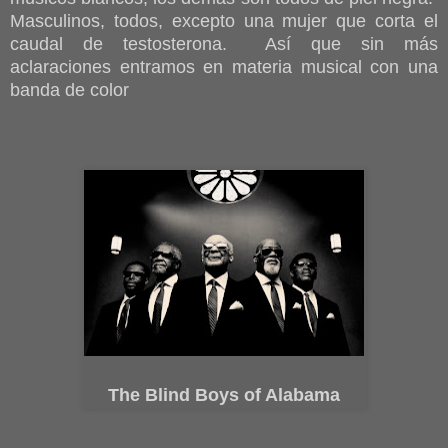
Masculinos, todos, excepto una mujer que corta el
caudal de testosterona. Así que sin más
aclaraciones entramos en materia musical con una
banda de color
The Blind Boys of Alabama