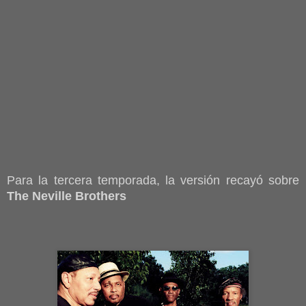
Para la tercera temporada, la versión recayó sobre
The Neville Brothers