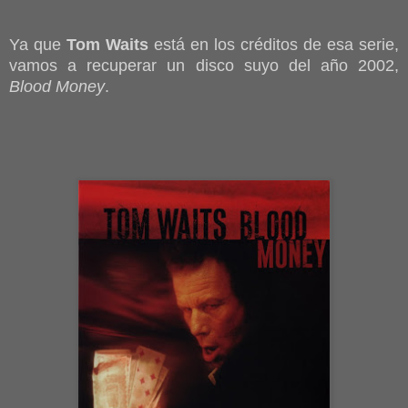
Ya que
Tom Waits
está en los créditos de esa serie,
vamos a recuperar un disco suyo del año 2002,
Blood Money
.