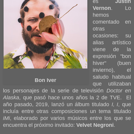
es
Justin
Vernon
. Lo
hemos
comentado en
otras
ocasiones: su
alias artístico
viene de la
expresión "bon
hiver" (buen
invierno), el
saludo habitual
Bon Iver
que utilizaban
los personajes de la serie de televisión
Doctor en
Alaska
, que pasó hace unos años la 2 de TVE. El
año pasado, 2019, lanzó un álbum titulado
I, I
, que
incluía entre otras composiciones un tema titulado
iMi
, elaborado por varios músicos entre los que se
encuentra el próximo invitado:
Velvet Negroni
.