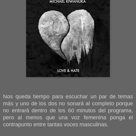
Nos queda tiempo para escuchar un par de temas
más y uno de los dos no sonará al completo porque
no entrará dentro de los 60 minutos del programa,
pero al menos que una voz femenina ponga el
contrapunto entre tantas voces masculinas.