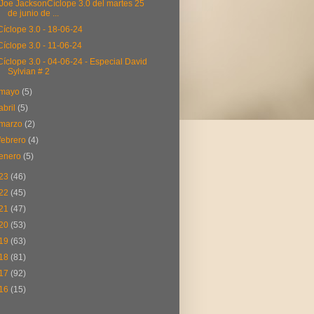
Joe JacksonCíclope 3.0 del martes 25
de junio de ...
Cíclope 3.0 - 18-06-24
Cíclope 3.0 - 11-06-24
Cíclope 3.0 - 04-06-24 - Especial David
Sylvian # 2
mayo
(5)
abril
(5)
marzo
(2)
febrero
(4)
enero
(5)
23
(46)
22
(45)
21
(47)
20
(53)
19
(63)
18
(81)
17
(92)
16
(15)