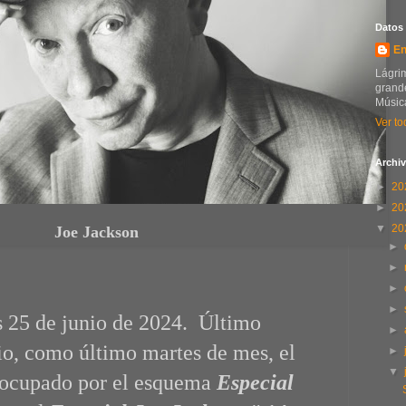
Datos
En
Lágrim
grande
Música
Ver to
Archiv
►
20
►
20
▼
20
Joe Jackson
►
►
►
►
s 25 de junio de 2024. Último
►
io, como último martes de mes, el
►
▼
 ocupado por el esquema
Especial