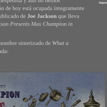
 despedida y aún no hemos
Segui
n de hoy está ocupada íntegramente
publicado de
Joe Jackson
que lleva
kson Presents Max Champion in
 nombre sintetizado de
What a
ada: