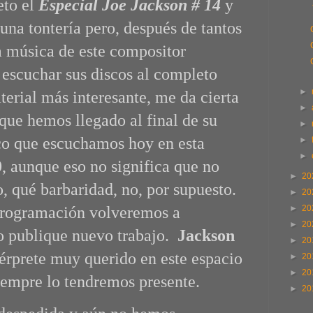
eto el
Especial Joe Jackson # 14
y
una tontería pero, después de tantos
 música de este compositor
 escuchar sus discos al completo
►
terial más interesante, me da cierta
►
que hemos llegado al final de su
►
sco que escuchamos hoy en esta
►
►
, aunque eso no significa que no
►
20
, qué barbaridad, no, por supuesto.
►
20
programación volveremos a
►
20
►
20
o publique nuevo trabajo.
Jackson
►
20
térprete muy querido en este espacio
►
20
►
20
empre lo tendremos presente.
►
20