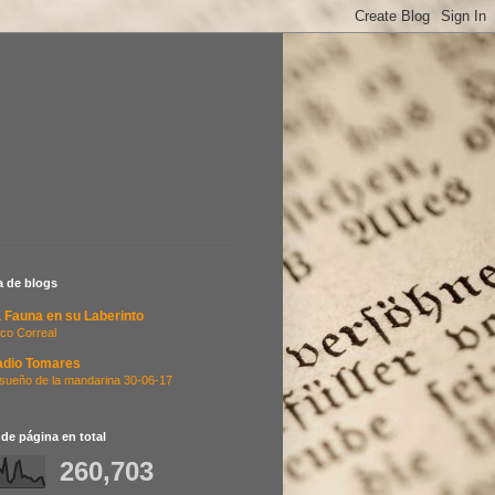
ta de blogs
 Fauna en su Laberinto
co Correal
adio Tomares
 sueño de la mandarina 30-06-17
 de página en total
260,703