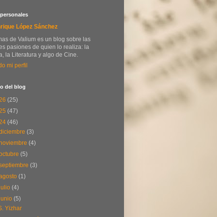
 personales
rique López Sánchez
as de Valium es un blog sobre las
s pasiones de quien lo realiza: la
, la Literatura y algo de Cine.
do mi perfil
o del blog
26
(25)
25
(47)
24
(46)
diciembre
(3)
noviembre
(4)
octubre
(5)
septiembre
(3)
agosto
(1)
julio
(4)
junio
(5)
S. Yizhar