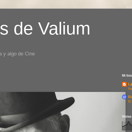
s de Valium
a y algo de Cine
Mi lis
La
Pa
R
El
Vistas