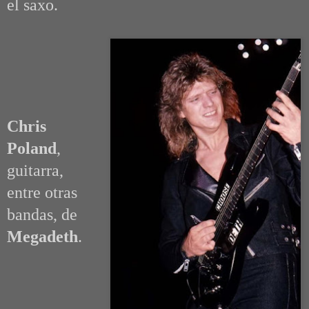
el saxo.
Chris
Poland
,
guitarra,
entre otras
bandas, de
Megadeth
.