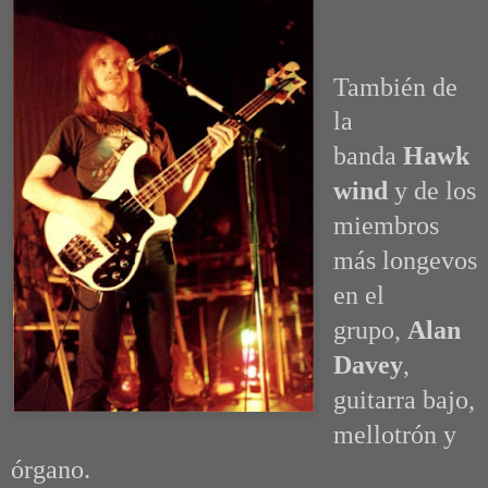
También de
la
banda
Hawk
wind
y de los
miembros
más longevos
en el
grupo,
Alan
Davey
,
guitarra bajo,
mellotrón y
órgano.