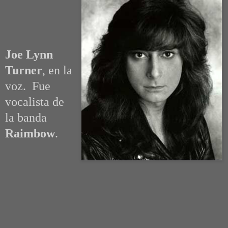
Joe Lynn
Turner
, en la
voz. Fue
vocalista de
la banda
Raimbow
.