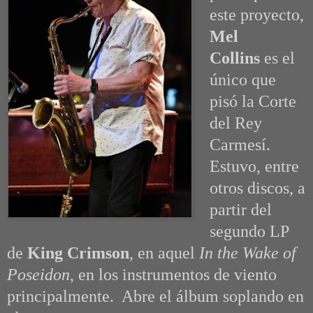
este proyecto,
Mel
Collins
es el
único que
pisó la Corte
del Rey
Carmesí.
Estuvo, entre
otros discos, a
partir del
segundo LP
de
King Crimson
, en aquel
In the Wake of
Poseidon
, en los instrumentos de viento
principalmente. Abre el álbum soplando en