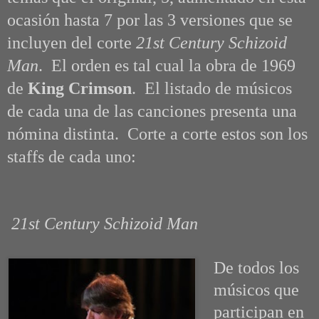
ocasión hasta 7 por las 3 versiones que se
incluyen del corte
21st Century Schizoid
Man
. El orden es tal cual la obra de 1969
de
King Crimson
. El listado de músicos
de cada una de las canciones presenta una
nómina distinta. Corte a corte estos son los
staffs de cada uno:
21st Century Schizoid Man
De todos los
músicos que
participan en