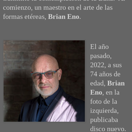
comienzo, un maestro en el arte de las
formas etéreas,
Brian Eno
.
El año
pasado,
2022, a sus
74 años de
edad,
Brian
Eno
, en la
foto de la
izquierda,
publicaba
disco nuevo.