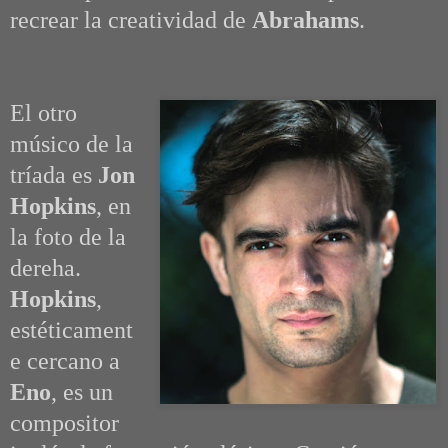
recrear la creatividad de
Abrahams
.
El otro
músico de la
tríada es
Jon
Hopkins
, en
la foto de la
dereha.
Hopkins
,
estéticament
e cercano a
Eno
, es un
compositor