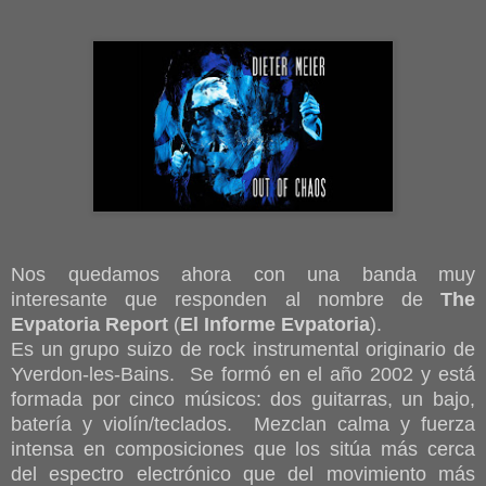
Nos quedamos ahora con una banda muy
interesante que responden al nombre de
The
Evpatoria Report
(
El Informe Evpatoria
).
Es un grupo suizo de rock instrumental originario de
Yverdon-les-Bains. Se formó en el año 2002 y está
formada por cinco músicos: dos guitarras, un bajo,
batería y violín/teclados. Mezclan calma y fuerza
intensa en composiciones que los sitúa más cerca
del espectro electrónico que del movimiento más