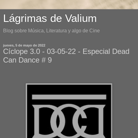
Lágrimas de Valium
Blog sobre Música, Literatura y algo de Cine
jueves, 5 de mayo de 2022
Cíclope 3.0 - 03-05-22 - Especial Dead
Can Dance # 9