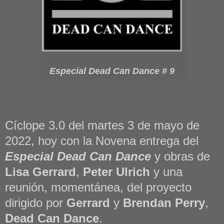
Especial Dead Can Dance # 9
Cíclope 3.0 del martes 3 de mayo de
2022, hoy con la Novena entrega del
Especial Dead Can Dance
y obras de
Lisa Gerrard
,
Peter Ulrich
y una
reunión, momentánea, del proyecto
dirigido por
Gerrard
y
Brendan Perry
,
Dead Can Dance
.