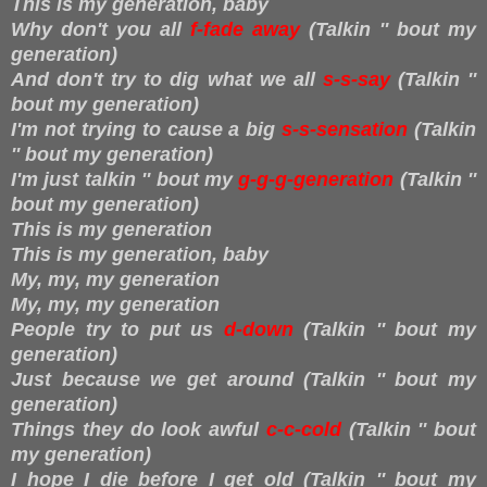
This is my generation, baby
Why don't you all
f-fade away
(Talkin '' bout my
generation)
And don't try to dig what we all
s-s-say
(Talkin ''
bout my generation)
I'm not trying to cause a big
s-s-sensation
(Talkin
'' bout my generation)
I'm just talkin '' bout my
g-g-g-generation
(Talkin ''
bout my generation)
This is my generation
This is my generation, baby
My, my, my generation
My, my, my generation
People try to put us
d-down
(Talkin '' bout my
generation)
Just because we get around (Talkin '' bout my
generation)
Things they do look awful
c-c-cold
(Talkin '' bout
my generation)
I hope I die before I get old (Talkin '' bout my