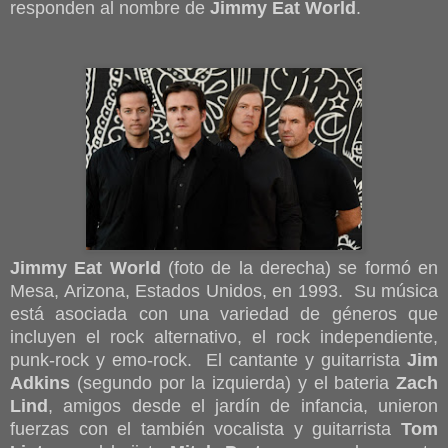
responden al nombre de
Jimmy Eat World
.
Jimmy Eat World
(foto de la derecha) se formó en
Mesa, Arizona, Estados Unidos, en 1993. Su música
está asociada con una variedad de géneros que
incluyen el rock alternativo, el rock independiente,
punk-rock y emo-rock. El cantante y guitarrista
Jim
Adkins
(segundo por la izquierda) y el bateria
Zach
Lind
, amigos desde el jardín de infancia, unieron
fuerzas con el también vocalista y guitarrista
Tom