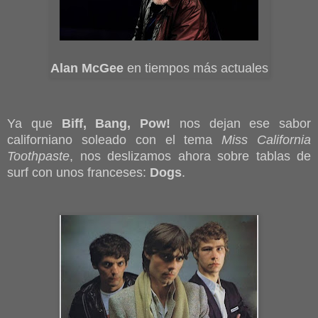
Alan McGee
en tiempos más actuales
Ya que
Biff, Bang, Pow!
nos dejan ese sabor
californiano soleado con el tema
Miss California
Toothpaste
, nos deslizamos ahora sobre tablas de
surf con unos franceses:
Dogs
.