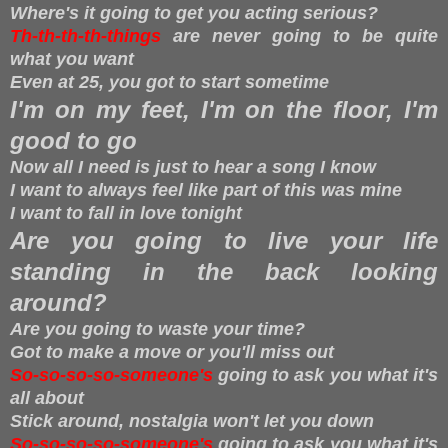
Where's it going to get you acting serious?
Th-th-th-th-things
are never going to be quite
what you want
Even at 25, you got to start sometime
I'm on my feet, I'm on the floor, I'm
good to go
Now all I need is just to hear a song I know
I want to always feel like part of this was mine
I want to fall in love tonight
Are you going to live your life
standing in the back looking
around?
Are you going to waste your time?
Got to make a move or you'll miss out
So-so-so-so-someone's
going to ask you what it's
all about
Stick around, nostalgia won't let you down
So-so-so-so-someone's
going to ask you what it's