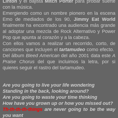
Linton
y el bajista
Mitch Porter
para probar suerte
con la música.
Emergiendo como un nombre pionero en la escena
Emo de mediados de los 90,
Jimmy Eat World
finalmente ha encontrado una audiencia más grande
al adoptar una mezcla de Rock Alternativo y Power
Pop que apunta al corazón y a la cabeza.
Con ellos vamos a realizar un recorrido, corto, de
canciones que incluyen el
tartamudeo
como efecto.
Del álbum
Bleed American
del año 2001 data este
A
Praise Chorus
del que incluimos la letra, por si
quieres seguir el rastro del tartamudeo.
Are you going to live your life wondering
Standing in the back, looking around?
Are you going to waste your time thinking
How have you grown up or how you missed out?
Th-th-th-th-things
are never going to be the way
you want