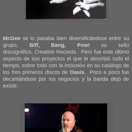
McGee
se lo pasaba bien diversificándose entre su
grupo,
Biff, Bang, Pow!
su sello
discográfico, Creation Records. Pero fue este último
aspecto de sus proyectos el que le absorbió todo el
tiempo, sobre todo con la inclusión en su catálogo de
los tres primeros discos de
Oasis
. Poco a poco fue
decantándose por los negocios y la banda dejó de
existir.