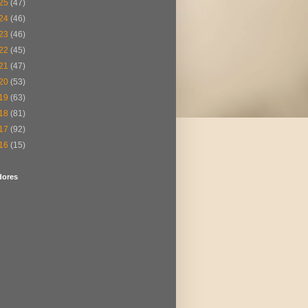
25
(47)
24
(46)
23
(46)
22
(45)
21
(47)
20
(53)
19
(63)
18
(81)
17
(92)
16
(15)
dores