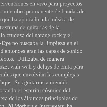
ntervenciones en vivo para proyectos
 ser miembro permanente de bandas de
o que ha aportado a la música de
texturas de guitarras de la
 la crudeza del garage rock y el
-Eye
no buscaba la limpieza en el
ad entonces eran las capas de sonido
efectos. Utilizaba de manera
fuzz, wah-wah y delays de cinta para
ciales que envolvían las complejas
Cope
. Sus guitarras a menudo
ocando el espíritu cósmico del
ra de los álbumes principales de
on
,
20 Mothers
e
Interpreter
, ha