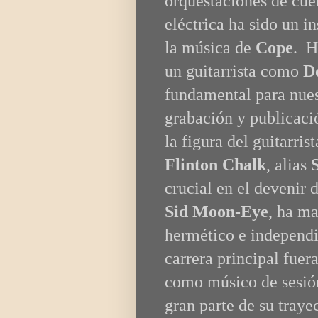
orquestaciones de cue
eléctrica ha sido un 
la música de
Cope
. H
un guitarrista como
D
fundamental para nues
grabación y publicac
la figura del guitarris
Flinton Chalk
, alias
crucial en el devenir 
Sid Moon-Eye
, ha m
hermético e independi
carrera principal fuer
como músico de sesión
gran parte de su traye