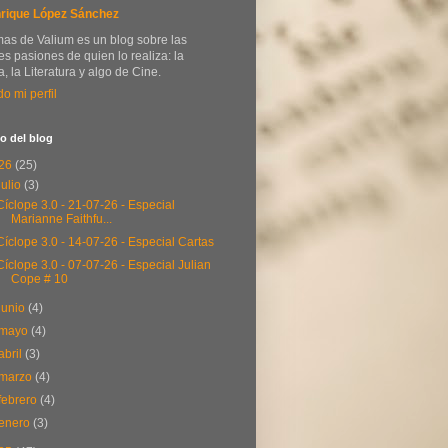
rique López Sánchez
as de Valium es un blog sobre las
s pasiones de quien lo realiza: la
, la Literatura y algo de Cine.
do mi perfil
o del blog
26
(25)
julio
(3)
Cíclope 3.0 - 21-07-26 - Especial
Marianne Faithfu...
Cíclope 3.0 - 14-07-26 - Especial Cartas
Cíclope 3.0 - 07-07-26 - Especial Julian
Cope # 10
junio
(4)
mayo
(4)
abril
(3)
marzo
(4)
febrero
(4)
enero
(3)