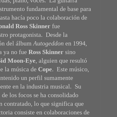
rdas, piano, voces. La guitarra
instrumento fundamental de base para
asta hacía poco la colaboración de
onald Ross Skinner
fue
tro protagonista. Desde la
ión del álbum
Autogeddon
en 1994,
ta ya no fue
Ross Skinner
sino
Sid Moon-Eye
, alguien que resultó
de la música de
Cope
. Este músico,
antenido un perfil sumamente
ente en la industria musical. Su
a de los focos se ha consolidado
 contratado, lo que significa que
ctoria consiste en colaboraciones de