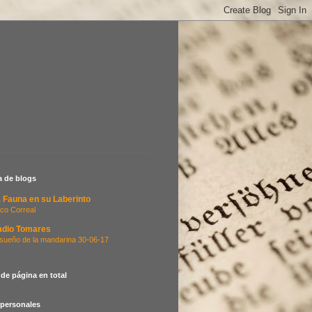
ta de blogs
 Fauna en su Laberinto
co Correal
adio Tomares
 sueño de la mandarina 30-06-17
 de página en total
 personales