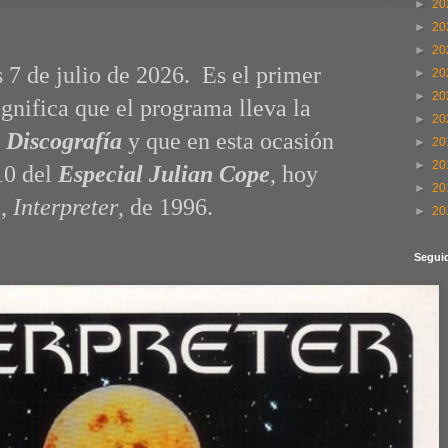
►
20
►
20
►
20
 7 de julio de 2026. Es el primer
►
20
►
20
gnifica que el programa lleva la
►
20
 Discografía
y que en esta ocasión
►
20
►
20
10 del
Especial Julian Cope
, hoy
►
20
m,
Interpreter
, de 1996.
►
20
Segui