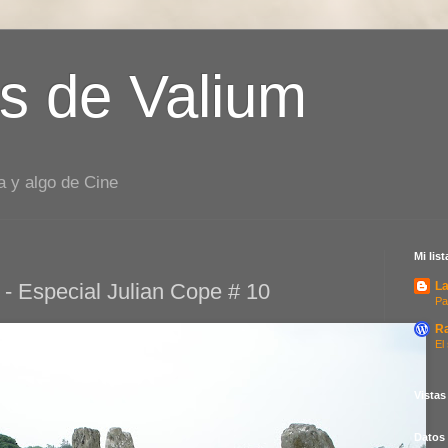
s de Valium
a y algo de Cine
Mi lis
 - Especial Julian Cope # 10
La
Pa
R
El
Vistas
Datos