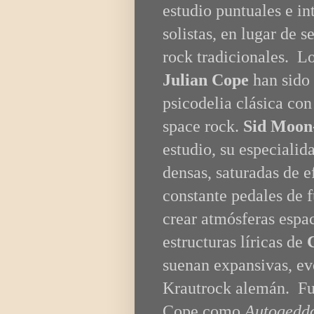
estudio puntuales e i
solistas, en lugar de
rock tradicionales. L
Julian Cope
han sido 
psicodelia clásica con
space rock.
Sid Moon
estudio, su especialid
densas, saturadas de 
constante pedales de 
crear atmósferas espa
estructuras líricas de
suenan expansivas, ev
Krautrock alemán. Fue
Cope como
Autogedd