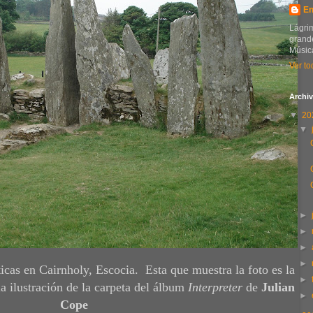
En
Lágrim
grande
Música
Ver to
Archiv
▼
20
▼
►
►
►
►
icas en Cairnholy, Escocia. Esta que muestra la foto es la
►
la ilustración de la carpeta del álbum
Interpreter
de
Julian
►
Cope