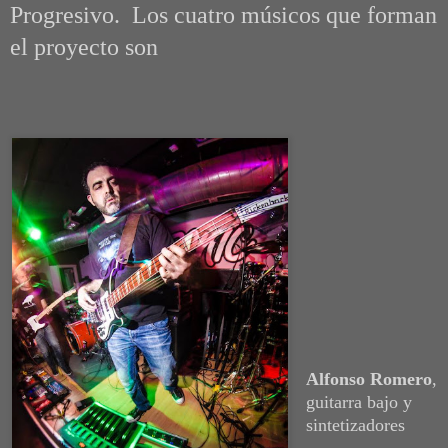
Progresivo. Los cuatro músicos que forman
el proyecto son
Alfonso Romero
,
guitarra bajo y
sintetizadores