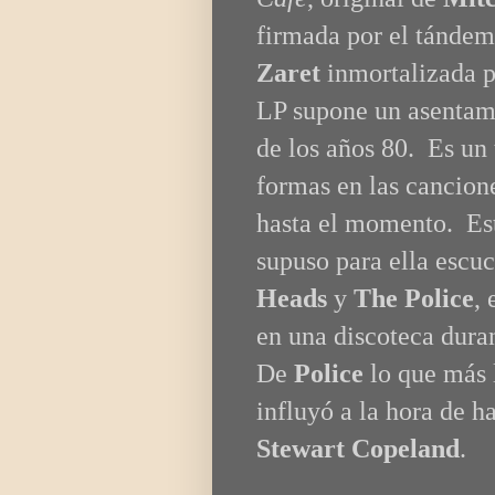
firmada por el tánde
Zaret
inmortalizada 
LP supone un asentami
de los años 80. Es un 
formas en las cancione
hasta el momento. Est
supuso para ella escu
Heads
y
The Police
,
en una discoteca dura
De
Police
lo que más 
influyó a la hora de h
Stewart Copeland
.