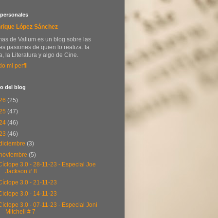
 personales
rique López Sánchez
as de Valium es un blog sobre las
s pasiones de quien lo realiza: la
, la Literatura y algo de Cine.
do mi perfil
o del blog
26
(25)
25
(47)
24
(46)
23
(46)
diciembre
(3)
noviembre
(5)
Cíclope 3.0 - 28-11-23 - Especial Joe
Jackson # 8
Cíclope 3.0 - 21-11-23
Cíclope 3.0 - 14-11-23
Cíclope 3.0 - 07-11-23 - Especial Joni
Mitchell # 7