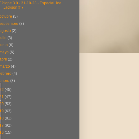
Cíclope 3.0 - 31-10-23 - Especial Joe
Jackson # 7
octubre
(5)
septiembre
(3)
agosto
(2)
julio
(3)
junio
(6)
mayo
(6)
abril
(2)
marzo
(4)
febrero
(4)
enero
(3)
22
(45)
21
(47)
20
(53)
19
(63)
18
(81)
17
(92)
16
(15)