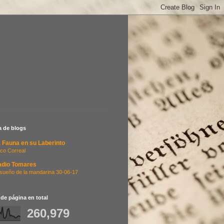
ta de blogs
 Fauna en su Laberinto
co Correal
adio Tomares
 sueño de la mandarina 30-06-17
 de página en total
260,979