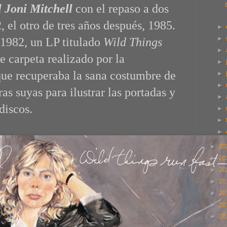
 Joni Mitchell
con el repaso a dos
 el otro de tres años después, 1985.
►
►
1982, un LP titulado
Wild Things
►
 carpeta realizado por la
►
ue recuperaba la sana costumbre de
►
►
ras suyas para ilustrar las portadas y
►
discos.
►
►
►
►
20
►
20
►
20
►
20
►
20
►
20
►
20