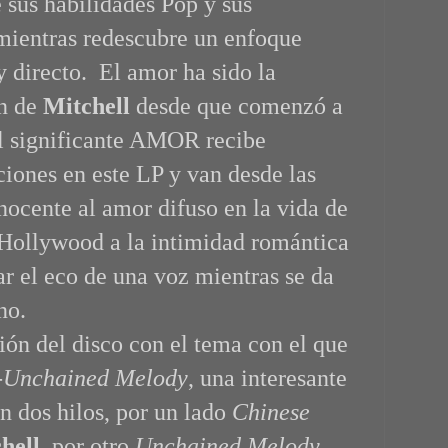
 sus habilidades Pop y sus
 mientras redescubre un enfoque
y directo. El amor ha sido la
ón de
Mitchell
desde que comenzó a
l significante AMOR recibe
ciones en este LP y van desde las
nocente al amor difuso en la vida de
e Hollywood a la intimidad romántica
ar el eco de una voz mientras se da
ano.
n del disco con el tema con el que
-Unchained Melody
,
una interesante
n dos hilos, por un lado
Chinese
hell
, por otro
Unchained Melody
,