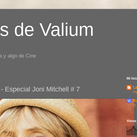
s de Valium
a y algo de Cine
Mi lis
- Especial Joni Mitchell # 7
La
Pa
R
El
Vistas