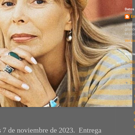
Datos
En
Lágrim
grande
Música
Ver to
Archiv
►
20
►
20
►
20
▼
20
►
▼
s 7 de noviembre de 2023. Entrega