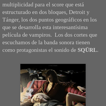
multiplicidad para
e
l score que está
estructurado en dos bloques, Detroit y
Tánger, los dos puntos geográficos en los
que se desarrolla esta interesantísima
película de vampiros. Los dos cortes que
escuchamos de la banda sonora tienen
como protagonistas el sonido de
SQÜRL
.