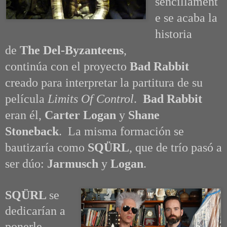
sencillament
e se acaba la
historia
de
The Del-Byzanteens
,
continúa con el
proyecto
Bad Rabbit
creado para interpretar la partitura de su
película
Limits Of Control
.
Bad Rabbit
eran él,
Carter Logan
y
Shane
Stoneback
. La misma formación se
bautizaría como
SQÜRL
, que de trío pasó a
ser dúo:
Jarmusch
y
Logan
.
SQÜRL
se
dedicarían a
ponerle