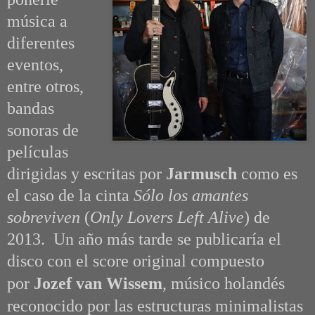
música a
diferentes
eventos,
entre otros,
bandas
sonoras de
películas
dirigidas y escritas por
Jarmusch
como es
el caso de la cinta
Sólo los amantes
sobreviven
(
Only Lovers Left Alive
) de
2013. Un año más tarde se publicaría el
disco con el score original compuesto
por
Jozef van Wissem
, músico holandés
reconocido por las estructuras minimalistas