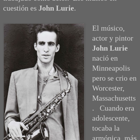
cuestión es
John Lurie
.
El músico,
actor y pintor
John Lurie
nació en
Minneapolis
pero se crio en
Worcester,
Massachusetts
. Cuando era
adolescente,
tocaba la
armónica, más