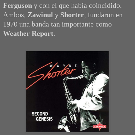
Ferguson
y con el que había coincidido.
Ambos,
Zawinul
y
Shorter
, fundaron en
1970 una banda tan importante como
Weather Report
.