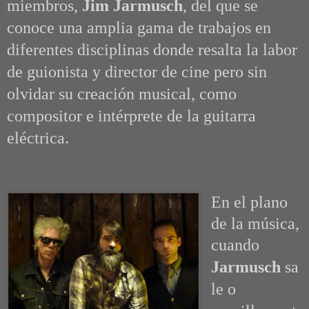
miembros,
Jim Jarmusch
, del que se
conoce una amplia gama de trabajos en
diferentes disciplinas donde resalta la labor
de guionista y director de cine pero sin
olvidar su creación musical, como
compositor e intérprete de la guitarra
eléctrica.
En el plano
de la música,
cuando
Jarmusch
sa
le o