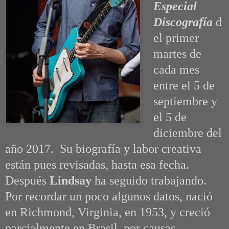
Especial
Discografía
d
el primer
martes de
cada mes
entre el 5 de
septiembre y
el 5 de
diciembre del
año 2017. Su biografía y labor creativa
están pues revisadas, hasta esa fecha.
Después
Lindsay
ha seguido trabajando.
Por recordar un poco algunos datos, nació
en Richmond, Virginia, en 1953, y creció
parcialmente en Brasil, por causas