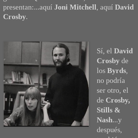
presentan:...aquí
Joni Mitchell
, aquí
David
Crosby
.
Sí, el
David
Crosby
de
los
Byrds
,
no podría
ser otro, el
de
Crosby,
Stills &
Nash
...y
después,