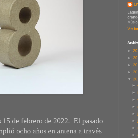
En
Lágrim
grande
Música
Ver to
Archiv
►
20
►
20
►
20
►
20
▼
20
►
►
►
►
►
s 15 de febrero de 2022. El pasado
►
►
mplió ocho años en antena a través
►