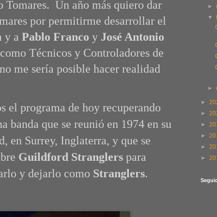
io Tomares. Un año más quiero dar
►
▼
mares por permitirme desarrollar el
a y a
Pablo Franco
y
José Antonio
 como Técnicos y Controladores de
no me sería posible hacer realidad
►
►
20
 el programa de hoy recuperando
►
20
na banda que se reunió en 1974 en su
►
20
►
20
d, en Surrey, Inglaterra, y que se
►
20
mbre
Guildford Stranglers
para
►
20
arlo y dejarlo como
Stranglers
.
Segui