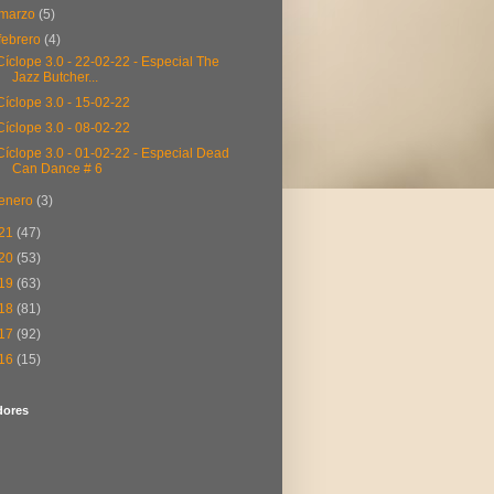
marzo
(5)
febrero
(4)
Cíclope 3.0 - 22-02-22 - Especial The
Jazz Butcher...
Cíclope 3.0 - 15-02-22
Cíclope 3.0 - 08-02-22
Cíclope 3.0 - 01-02-22 - Especial Dead
Can Dance # 6
enero
(3)
21
(47)
20
(53)
19
(63)
18
(81)
17
(92)
16
(15)
dores