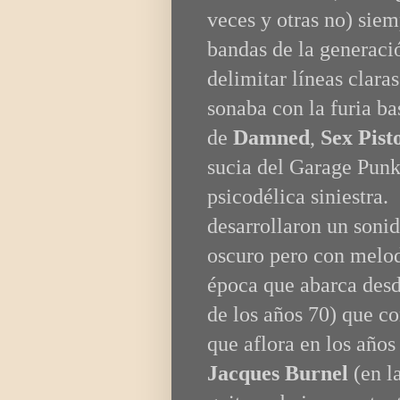
veces y otras no) sie
bandas de la generaci
delimitar líneas clara
sonaba con la furia ba
de
Damned
,
Sex Pist
sucia del Garage Punk
psicodélica siniestra.
desarrollaron un soni
oscuro pero con melo
época que abarca desd
de los años 70) que c
que aflora en los años
Jacques Burnel
(en la