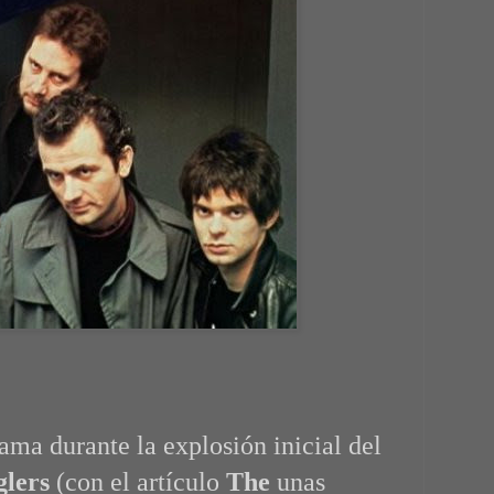
ama durante la explosión inicial del
glers
(con el artículo
The
unas