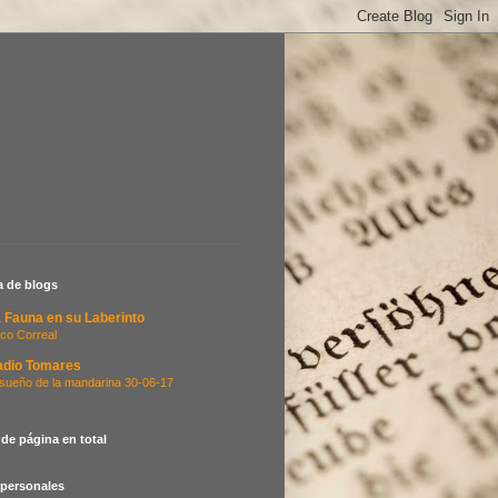
ta de blogs
 Fauna en su Laberinto
co Correal
adio Tomares
 sueño de la mandarina 30-06-17
 de página en total
 personales