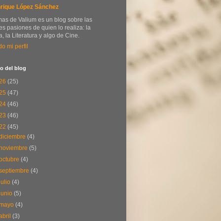
rique López Sánchez
as de Valium es un blog sobre las
s pasiones de quien lo realiza: la
, la Literatura y algo de Cine.
do mi perfil
o del blog
26
(25)
25
(47)
24
(46)
23
(46)
22
(45)
diciembre
(4)
noviembre
(5)
octubre
(4)
septiembre
(4)
julio
(4)
junio
(5)
mayo
(4)
abril
(3)