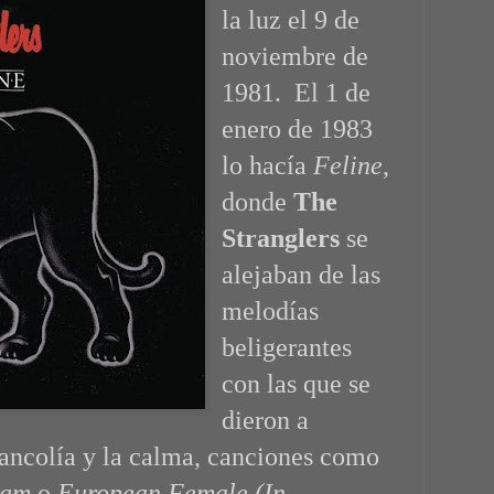
la luz el 9 de
noviembre de
1981. El 1 de
enero de 1983
lo hacía
Feline
,
donde
The
Stranglers
se
alejaban de las
melodías
beligerantes
con las que se
dieron a
ancolía y la calma, canciones como
eam
o
European Female (In