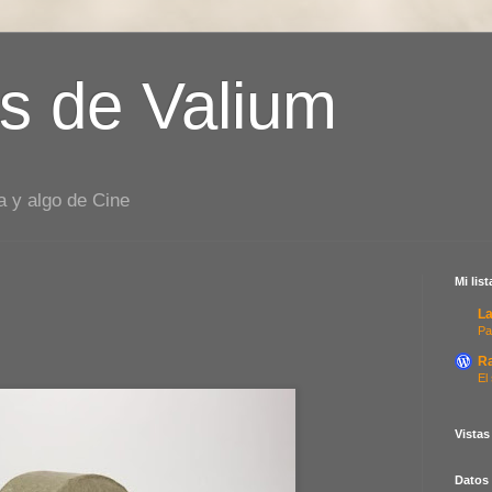
s de Valium
a y algo de Cine
Mi lis
La
Pa
R
El
Vistas
Datos