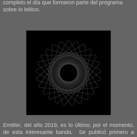
completo el día que formaron parte del programa
sobre lo bélico.
Emitter
, del año 2019, es lo último, por el momento,
de esta interesante banda. Se publicó primero a