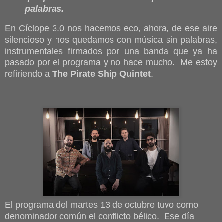
palabras.
En Cíclope 3.0 nos hacemos eco, ahora, de ese aire
silencioso y nos quedamos con música sin palabras,
instrumentales firmados por una banda que ya ha
pasado por el programa y no hace mucho. Me estoy
refiriendo a
The Pirate Ship Quintet
.
El programa del martes 13 de octubre tuvo como
denominador común el conflicto bélico. Ese día