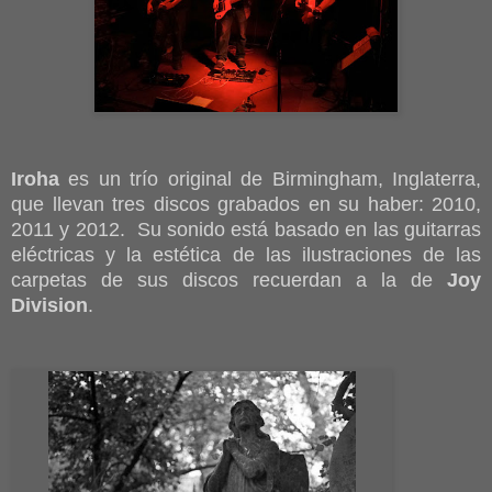
Iroha
es un trío original de Birmingham, Inglaterra,
que llevan tres discos grabados en su haber: 2010,
2011 y 2012. Su sonido está basado en las guitarras
eléctricas y la estética de las ilustraciones de las
carpetas de sus discos recuerdan a la de
Joy
Division
.