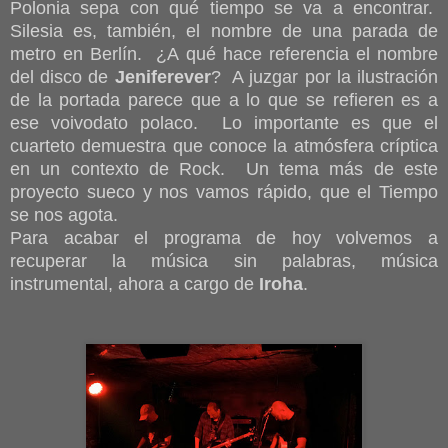
Polonia sepa con qué tiempo se va a encontrar.
Silesia es, también, el nombre de una parada de
metro en Berlín. ¿A qué hace referencia el nombre
del disco de
Jeniferever
? A juzgar por la ilustración
de la portada parece que a lo que se refieren es a
ese voivodato polaco. Lo importante es que el
cuarteto demuestra que conoce la atmósfera críptica
en un contexto de Rock. Un tema más de este
proyecto sueco y nos vamos rápido, que el Tiempo
se nos agota.
Para acabar el programa de hoy volvemos a
recuperar la música sin palabras, música
instrumental, ahora a cargo de
Iroha
.