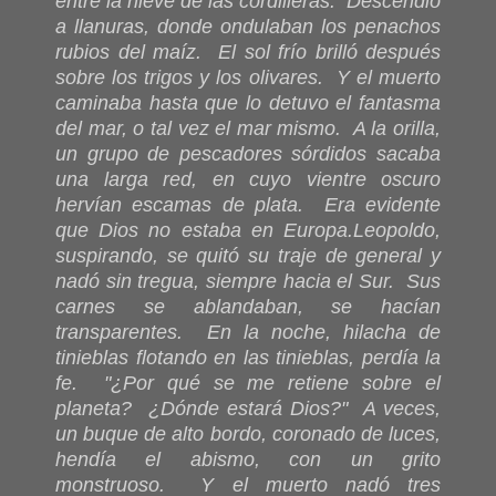
entre la nieve de las cordilleras. Descendió
a llanuras, donde ondulaban los penachos
rubios del maíz. El sol frío brilló después
sobre los trigos y los olivares. Y el muerto
caminaba hasta que lo detuvo el fantasma
del mar, o tal vez el mar mismo. A la orilla,
un grupo de pescadores sórdidos sacaba
una larga red, en cuyo vientre oscuro
hervían escamas de plata. Era evidente
que Dios no estaba en Europa.
Leopoldo,
suspirando, se quitó su traje de general y
nadó sin tregua, siempre hacia el Sur. Sus
carnes se ablandaban, se hacían
transparentes. En la noche, hilacha de
tinieblas flotando en las tinieblas, perdía la
fe. "¿Por qué se me retiene sobre el
planeta? ¿Dónde estará Dios?" A veces,
un buque de alto bordo, coronado de luces,
hendía el abismo, con un grito
monstruoso. Y el muerto nadó tres