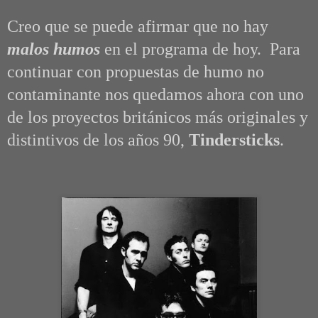
Creo que se puede afirmar que no hay
malos humos
en el programa de hoy. Para
continuar con propuestas de humo no
contaminante nos quedamos ahora con
uno
de los proyectos británicos más originales y
distintivos de los años 90,
Tindersticks
.